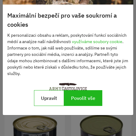
Maximální bezpečí pro vaše soukromí a
cookies
K personalizaci obsahu a reklam, poskytování funkcí sociálních
Keksy ARMY BISCUIT
médií a analýze naší návštěvnosti
využíváme soubory cookie
.
švýcarské 100 g
Voda MSI EMERGENCY
Informace o tom, jak náš web používáte, sdílíme se svými
balení sáček 100 ml
Skladem
partnery pro sociální média, inzerci a analýzy. Partneři tyto
120 Kč
údaje mohou zkombinovat s dalšími informacemi, které jste jim
Skladem
poskytli nebo které získali v důsledku toho, že používáte jejich
25 Kč
služby.
DO KOŠÍKU
DO KOŠÍKU
Upravit
Povolit vše