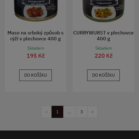
Maso na srbský způsob s
CURRYWURST v plechovce
rýží v plechovce 400 g
400 g
Skladem
Skladem
195 Kč
220 Kč
DO KOŠÍKU
DO KOŠÍKU
‹
1
...
3
›