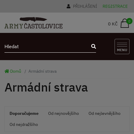
PŘIHLÁŠENÍ
REGISTRACE
0
0 KČ
MENU
Domů
Armádní strava
Armádní strava
Doporučujeme
Od nejnovějšího
Od nejlevnějšího
Od nejdražšího