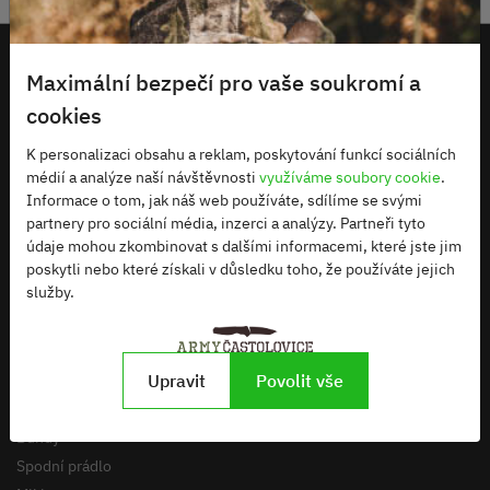
Maximální bezpečí pro vaše soukromí a
cookies
K personalizaci obsahu a reklam, poskytování funkcí sociálních
médií a analýze naší návštěvnosti
využíváme soubory cookie
.
Informace o tom, jak náš web používáte, sdílíme se svými
Masarykova 17, Častolovice
partnery pro sociální média, inzerci a analýzy. Partneři tyto
armycastolovice@seznam.cz
údaje mohou zkombinovat s dalšími informacemi, které jste jim
+420 734 319 068
poskytli nebo které získali v důsledku toho, že používáte jejich
služby.
OBLEČENÍ
Upravit
Povolit vše
Čepice
Bundy
Spodní prádlo