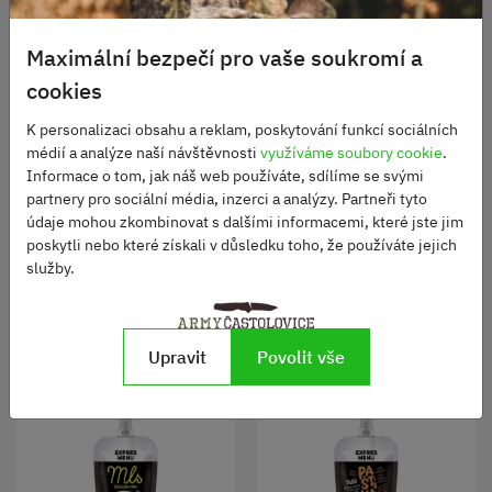
Maximální bezpečí pro vaše soukromí a
cookies
K personalizaci obsahu a reklam, poskytování funkcí sociálních
médií a analýze naší návštěvnosti
využíváme soubory cookie
.
EXPRES MENU Italská
EXPRES MENU Čočková
Informace o tom, jak náš web používáte, sdílíme se svými
tomatová polévka (2
polévka (2 porce 600g)
partnery pro sociální média, inzerci a analýzy. Partneři tyto
porce)
údaje mohou zkombinovat s dalšími informacemi, které jste jim
Skladem
Skladem
poskytli nebo které získali v důsledku toho, že používáte jejich
120 Kč
110 Kč
služby.
DO KOŠÍKU
DO KOŠÍKU
Upravit
Povolit vše