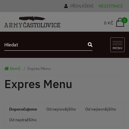
PŘIHLÁŠENÍ
REGISTRACE
0
0 KČ
MENU
Domů
Expres Menu
Expres Menu
Doporučujeme
Od nejnovějšího
Od nejlevnějšího
Od nejdražšího