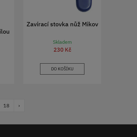
Zavírací stovka nůž Mikov
ilou
Skladem
230 Kč
DO KOŠÍKU
18
›