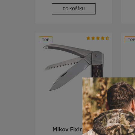
DO KOŠÍKU
TOP
TOP
Mikov Fixir XH3
V