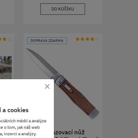
DO KOŠÍKU
DOPRAVA ZDARMA
×
 a cookies
ciálních médií a analýze
ce o tom, jak náš web
Vyhazovací nůž
, inzerci a analýzy.