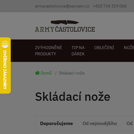
armycastolovice@seznam.cz
+420 734 319 068
ZVÝHODNĚNÉ
TIP NA
OBLEČENÍ
NOŽ
PRODUKTY
DÁREK
Domů
Skládací nože
Skládací nože
Doporučujeme
Od nejnovějšího
Od 