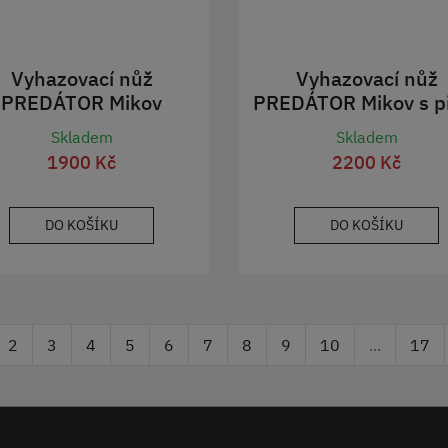
Vyhazovací nůž
Vyhazovací nůž
PREDÁTOR Mikov
PREDÁTOR Mikov s p
Skladem
Skladem
1900 Kč
2200 Kč
DO KOŠÍKU
DO KOŠÍKU
2
3
4
5
6
7
8
9
10
...
17