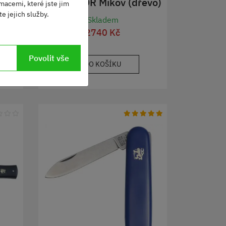
PREDÁTOR Mikov (dřevo)
macemi, které jste jim
HAMMER
e jejich služby.
Skladem
2740 Kč
Povolit vše
DO KOŠÍKU