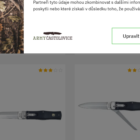
Navy Camuflage
Partneři tyto údaje mohou zkombinovat s dalšími infor
poskytli nebo které získali v důsledku toho, že používát
Skladem
Skladem
650 Kč
130 Kč
Upravit
DO KOŠÍKU
DO KOŠÍKU