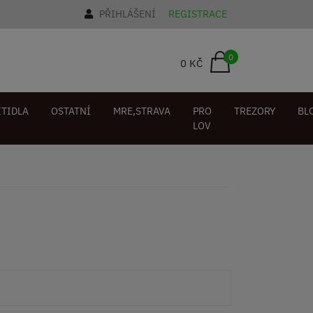
PŘIHLÁŠENÍ
REGISTRACE
0
0 KČ
ÍTIDLA
OSTATNÍ
MRE,STRAVA
PRO
TREZORY
BL
LOV