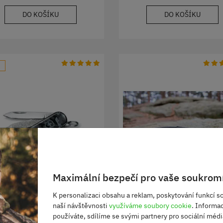
DO KOŠÍKU
DO KOŠÍKU
Maximální bezpečí pro vaše soukromí
K personalizaci obsahu a reklam, poskytování funkcí so
naší návštěvnosti
využíváme soubory cookie
. Informa
ictorinox SD Classic
Nůž CARDSHARP
používáte, sdílíme se svými partnery pro sociální média