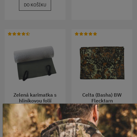
DO KOŠÍKU
Zelená karimatka s
Celta (Basha) BW
hliníkovou folií
Flecktarn
Skladem
Skladem
360 Kč
800-990 Kč
DO KOŠÍKU
ZOBRAZIT