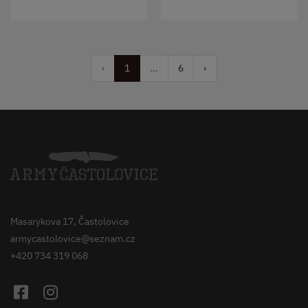
‹
1
...
6
›
Masarykova 17, Častolovice
armycastolovice@seznam.cz
+420 734 319 068