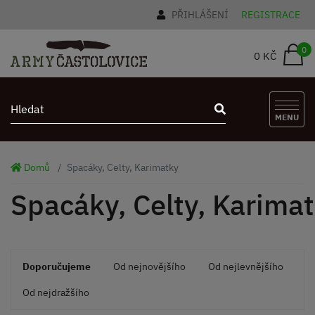
PŘIHLÁŠENÍ
REGISTRACE
0
0 KČ
MENU
Domů
Spacáky, Celty, Karimatky
Spacáky, Celty, Karima
Doporučujeme
Od nejnovějšího
Od nejlevnějšího
Od nejdražšího