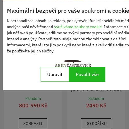
Maximální bezpečí pro vaše soukromí a cooki
K personalizaci obsahu a reklam, poskytování funkcí sociálních médi
analýze naší návštěvnosti
využíváme soubory cookie
. Informace o 
jak náš web používáte, sdílíme se svými partnery pro sociální média
inzerci a analýzy. Partneři tyto údaje mohou zkombinovat s dalšími
informacemi, které jste jim poskytli nebo které získali v důsledku t
že používáte jejich služby.
Upravit
Povolit vše
Celta (Basha) Woodland
Pytel spací zimní pro
průzkumníky AČR 2000
použitý
Skladem
Skladem
800-990 Kč
2490 Kč
ZOBRAZIT
DO KOŠÍKU