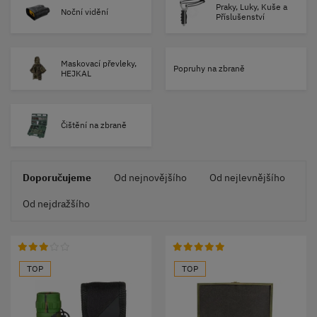
Praky, Luky, Kuše a
Noční vidění
Příslušenství
Maskovací převleky,
Popruhy na zbraně
HEJKAL
Čištění na zbraně
Doporučujeme
Od nejnovějšího
Od nejlevnějšího
Od nejdražšího
TOP
TOP