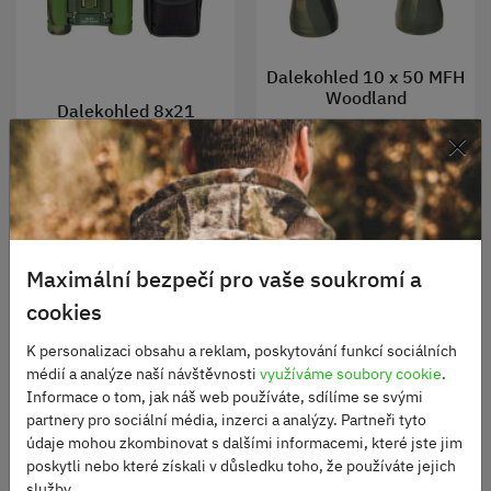
Dalekohled 10 x 50 MFH
Woodland
Dalekohled 8x21
×
woodland
Skladem
1290 Kč
Skladem
440 Kč
DO KOŠÍKU
DO KOŠÍKU
Maximální bezpečí pro vaše soukromí a
cookies
K personalizaci obsahu a reklam, poskytování funkcí sociálních
médií a analýze naší návštěvnosti
využíváme soubory cookie
.
Informace o tom, jak náš web používáte, sdílíme se svými
partnery pro sociální média, inzerci a analýzy. Partneři tyto
údaje mohou zkombinovat s dalšími informacemi, které jste jim
poskytli nebo které získali v důsledku toho, že používáte jejich
služby.