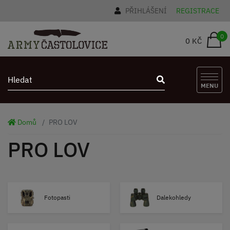
PŘIHLÁŠENÍ
REGISTRACE
0
0 KČ
MENU
Domů
PRO LOV
PRO LOV
Fotopasti
Dalekohledy