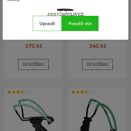
Upravit
Povolit vše
Ocelové kuličky do praku,
Sada na čištění zbraní
cca 8 mm, 200 kusů
Skladem
Skladem
170 Kč
340 Kč
DO KOŠÍKU
DO KOŠÍKU