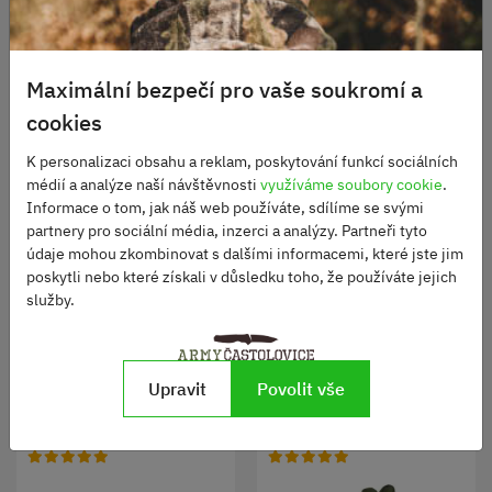
Maximální bezpečí pro vaše soukromí a
cookies
K personalizaci obsahu a reklam, poskytování funkcí sociálních
médií a analýze naší návštěvnosti
využíváme soubory cookie
.
Taktické rukavice Viper
Pletené rukavice Finger
Informace o tom, jak náš web používáte, sdílíme se svými
Stall
partnery pro sociální média, inzerci a analýzy. Partneři tyto
údaje mohou zkombinovat s dalšími informacemi, které jste jim
Skladem
Skladem
poskytli nebo které získali v důsledku toho, že používáte jejich
790 Kč
310 Kč
služby.
ZOBRAZIT
ZOBRAZIT
Upravit
Povolit vše