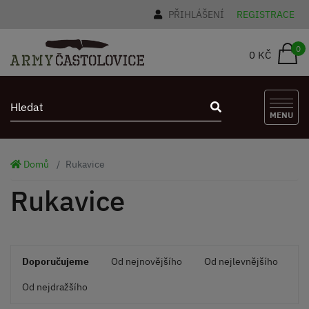
PŘIHLÁŠENÍ
REGISTRACE
0
0 KČ
MENU
Domů
Rukavice
Rukavice
Doporučujeme
Od nejnovějšího
Od nejlevnějšího
Od nejdražšího