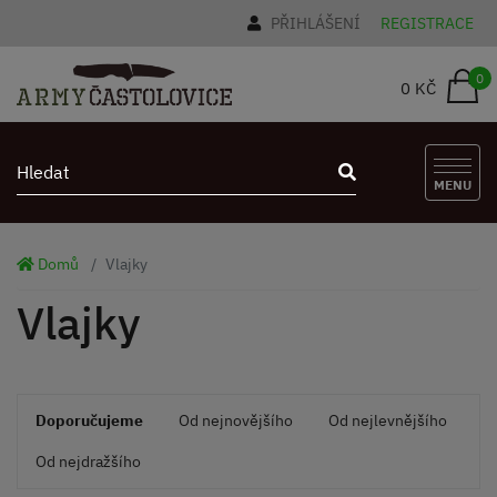
PŘIHLÁŠENÍ
REGISTRACE
0
0 KČ
MENU
Domů
Vlajky
Vlajky
Doporučujeme
Od nejnovějšího
Od nejlevnějšího
Od nejdražšího