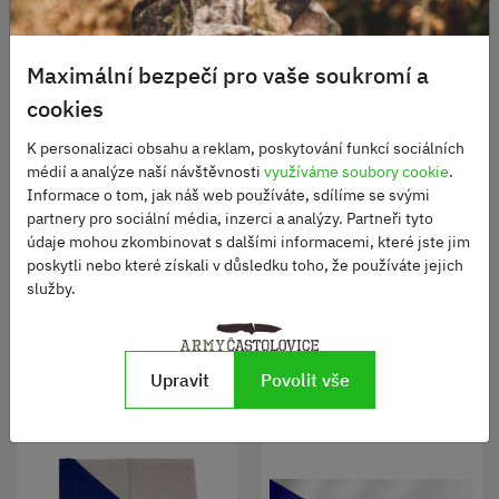
Maximální bezpečí pro vaše soukromí a
cookies
K personalizaci obsahu a reklam, poskytování funkcí sociálních
médií a analýze naší návštěvnosti
využíváme soubory cookie
.
Vlajka Evropská unie
Vlajka ČR na tyčce
Informace o tom, jak náš web používáte, sdílíme se svými
30x45cm
partnery pro sociální média, inzerci a analýzy. Partneři tyto
Skladem
Skladem
údaje mohou zkombinovat s dalšími informacemi, které jste jim
250 Kč
145 Kč
poskytli nebo které získali v důsledku toho, že používáte jejich
služby.
DO KOŠÍKU
DO KOŠÍKU
Upravit
Povolit vše