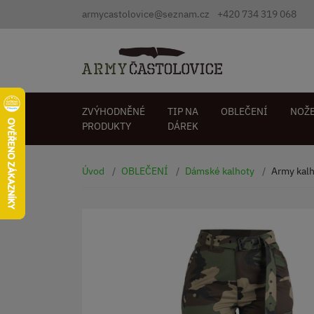
armycastolovice@seznam.cz
+420 734 319 068
ZVÝHODNĚNÉ
TIP NA
OBLEČENÍ
NOŽ
PRODUKTY
DÁREK
Úvod
OBLEČENÍ
Dámské kalhoty
Army kal