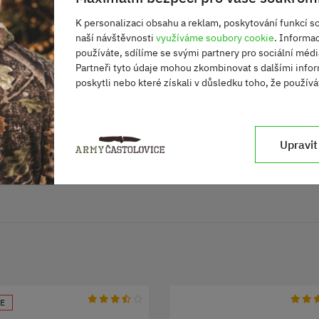
K personalizaci obsahu a reklam, poskytování funkcí so
naší návštěvnosti
využíváme soubory cookie
. Informa
používáte, sdílíme se svými partnery pro sociální média
Partneři tyto údaje mohou zkombinovat s dalšími infor
poskytli nebo které získali v důsledku toho, že používát
S
M
L
XL
XXL
66
72
76
80
84
Upravit
100
102
104
106
109
E