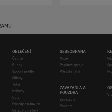
RAMU
OBLEČENÍ
SEBEOBRANA
K
Čepice
Nože
Ná
Bundy
Pepřové spreje
Sp
Spodní prádlo
Příslušenství
Pro
Mikiny
Trika
ZAVAZADLA A
OS
Kalhoty
POUZDRA
Vla
Boty
Zavazadla
Opasky a rukavice
Pouzdra
Ostatní oblečení