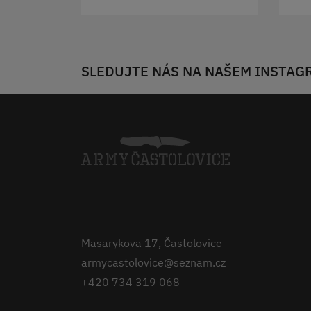
SLEDUJTE NÁS NA NAŠEM INSTAG
Masarykova 17, Častolovice
armycastolovice@seznam.cz
+420 734 319 068