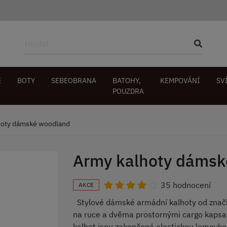
E
BOTY
SEBEOBRANA
BATOHY,
KEMPOVÁNÍ
SV
POUZDRA
hoty dámské woodland
Army kalhoty dáms
35 hodnocení
AKCE
Stylové dámské armádní kalhoty od značk
na ruce a dvěma prostornými cargo kapsam
kalhot jsou zakončené elastickou lemovk