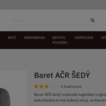
E
BOTY
SEBEOBRANA
BATOHY,
KEMPOVÁNÍ
SV
POUZDRA
Baret AČR ŠEDÝ
5 hodnocení
Baret AČR šedý (vojenská logistika) origin
jednotky)baret má kožený okraj, ve které