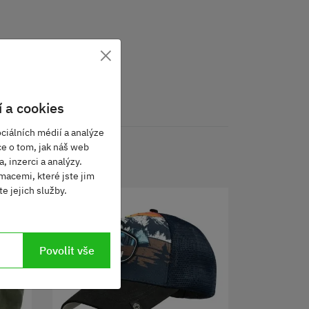
×
 a cookies
ciálních médií a analýze
ce o tom, jak náš web
, inzerci a analýzy.
macemi, které jste jim
e jejich služby.
Povolit vše