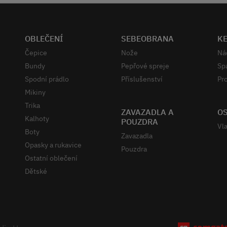
OBLEČENÍ
SEBEOBRANA
K
Čepice
Nože
Ná
Bundy
Pepřové spreje
Sp
Spodní prádlo
Příslušenství
Pro
Mikiny
Trika
ZAVAZADLA A
OS
Kalhoty
POUZDRA
Vla
Boty
Zavazadla
Opasky a rukavice
Pouzdra
Ostatní oblečení
Dětské