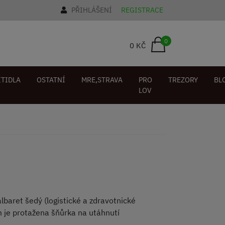
PŘIHLÁŠENÍ
REGISTRACE
0
0 KČ
ÍTIDLA
OSTATNÍ
MRE,STRAVA
PRO
TREZORY
BL
LOV
álbaret šedý (logistické a zdravotnické
m je protažena šňůrka na utáhnutí