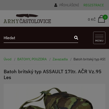
PŘIHLÁŠENÍ
REGISTRACE
0
0 KČ
MENU
Úvod
BATOHY, POUZDRA
Zavazadla
Batoh britský typ ASSA
Batoh britský typ ASSAULT 17ltr. AČR Vz.95
Les