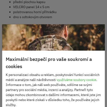
přední plochou kapsu
VELCRO panel 14 x 5 cm
polstrovanou horní přihrádku
dno s odtokovým otvorem
Specifikace:
×
objem: 17 L
rozměry: 30 x 45 x 14 cm
hmotnost: 800 g
materiál: 100% polyester
Maximální bezpečí pro vaše soukromí a
cookies
Alternativní produkty
K personalizaci obsahu a reklam, poskytování funkcí sociálních
médií a analýze naší návštěvnosti
využíváme soubory cookie
.
Informace o tom, jak náš web používáte, sdílíme se svými
partnery pro sociální média, inzerci a analýzy. Partneři tyto
údaje mohou zkombinovat s dalšími informacemi, které jste jim
poskytli nebo které získali v důsledku toho, že používáte jejich
služby.