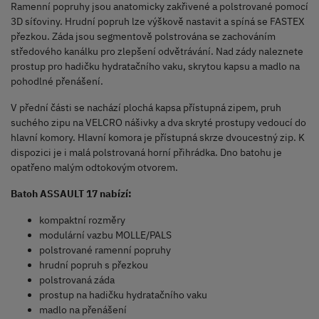
Ramenní popruhy jsou anatomicky zakřivené a polstrované pomocí
3D síťoviny. Hrudní popruh lze výškově nastavit a spíná se FASTEX
přezkou. Záda jsou segmentově polstrována se zachováním
středového kanálku pro zlepšení odvětrávání. Nad zády naleznete
prostup pro hadičku hydratačního vaku, skrytou kapsu a madlo na
pohodlné přenášení.
V přední části se nachází plochá kapsa přístupná zipem, pruh
suchého zipu na VELCRO nášivky a dva skryté prostupy vedoucí do
hlavní komory. Hlavní komora je přístupná skrze dvoucestný zip. K
dispozici je i malá polstrovaná horní přihrádka. Dno batohu je
opatřeno malým odtokovým otvorem.
Batoh ASSAULT 17 nabízí:
kompaktní rozměry
modulární vazbu MOLLE/PALS
polstrované ramenní popruhy
hrudní popruh s přezkou
polstrovaná záda
prostup na hadičku hydratačního vaku
madlo na přenášení