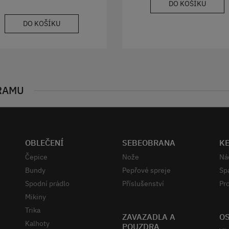
DO KOŠÍKU
DO KOŠÍKU
RAMU
OBLEČENÍ
SEBEOBRANA
K
Čepice
Nože
Ná
Bundy
Pepřové spreje
Sp
Spodní prádlo
Příslušenství
Pro
Mikiny
Trika
ZAVAZADLA A
OS
Kalhoty
POUZDRA