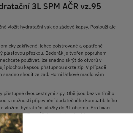
dratační 3L SPM AČR vz.95
né vložit hydratační vak do zádové kapsy. Poslouží ale
omicky zakřivené, lehce polstrované a opatřené
ný plastovou přezkou. Bederák je tvořen popruhem
echcete používat, lze snadno skrýt do otvorů v
jí plochou kapsou přístupnou skrze zip. V případě
 snadno shodit ze zad. Horní látkové madlo vám
y přístupné dvoucestnými zipy. Obě jsou bez vnitřního
zbou s možností připevnění dodatečného kompatibilního
o vložení hydratační vložky do 3L objemu. Pro fixaci
. Hadičku vložky můžete vyvést na levý i pravý nosný