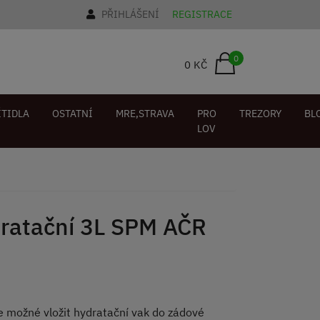
PŘIHLÁŠENÍ
REGISTRACE
0
0 KČ
ÍTIDLA
OSTATNÍ
MRE,STRAVA
PRO
TREZORY
BL
LOV
ratační 3L SPM AČR
 možné vložit hydratační vak do zádové