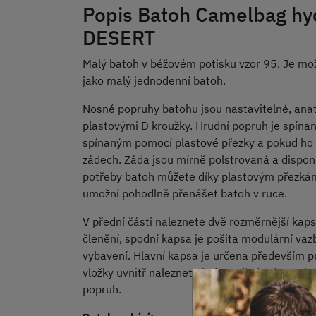
Popis Batoh Camelbag hy
DESERT
Malý batoh v béžovém potisku vzor 95. Je mož
jako malý jednodenní batoh.
Nosné popruhy batohu jsou nastavitelné, anat
plastovými D kroužky. Hrudní popruh je spína
spínaným pomocí plastové přezky a pokud ho n
zádech. Záda jsou mírně polstrovaná a disponu
potřeby batoh můžete díky plastovým přezkám
umožní pohodlně přenášet batoh v ruce.
V přední části naleznete dvě rozměrnější kaps
členění, spodní kapsa je pošita modulární va
vybavení. Hlavní kapsa je určena především pr
vložky uvnitř naleznete jedno středové poutko
popruh.