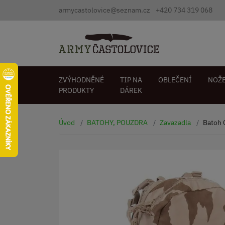
armycastolovice@seznam.cz
+420 734 319 068
ZVÝHODNĚNÉ
TIP NA
OBLEČENÍ
NOŽ
PRODUKTY
DÁREK
Úvod
BATOHY, POUZDRA
Zavazadla
Batoh 