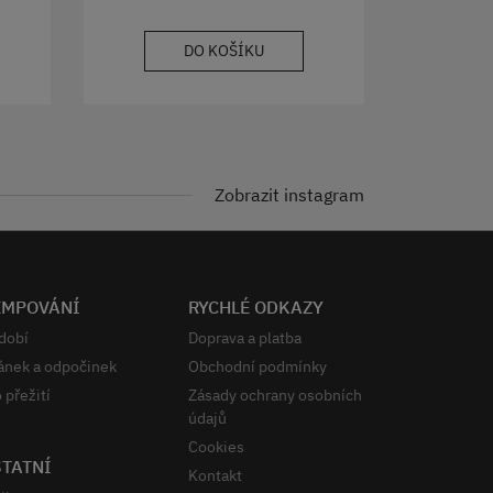
DO KOŠÍKU
Zobrazit instagram
EMPOVÁNÍ
RYCHLÉ ODKAZY
dobí
Doprava a platba
ánek a odpočinek
Obchodní podmínky
 přežití
Zásady ochrany osobních
údajů
Cookies
TATNÍ
Kontakt