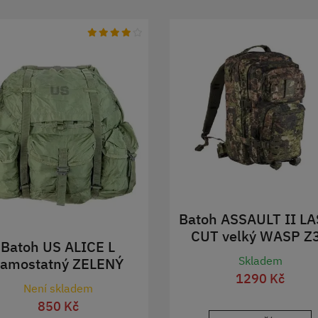
Batoh ASSAULT II L
CUT velký WASP Z
Batoh US ALICE L
Skladem
samostatný ZELENÝ
1290 Kč
použitý
Není skladem
850 Kč