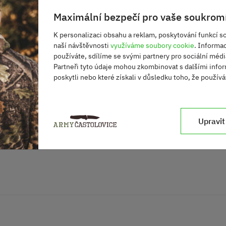
Maximální bezpečí pro vaše soukromí
chlého odhozu
K personalizaci obsahu a reklam, poskytování funkcí so
naší návštěvnosti
využíváme soubory cookie
. Informa
používáte, sdílíme se svými partnery pro sociální média
tí do zad
Partneři tyto údaje mohou zkombinovat s dalšími infor
u
poskytli nebo které získali v důsledku toho, že používát
 kapse
 hydratační vložky
i pravý nosný popruh
Upravit