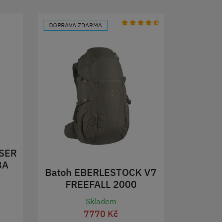
DOPRAVA ZDARMA
ASER
3A
Batoh EBERLESTOCK V7
FREEFALL 2000
MILITARY GREEN
Skladem
7770 Kč