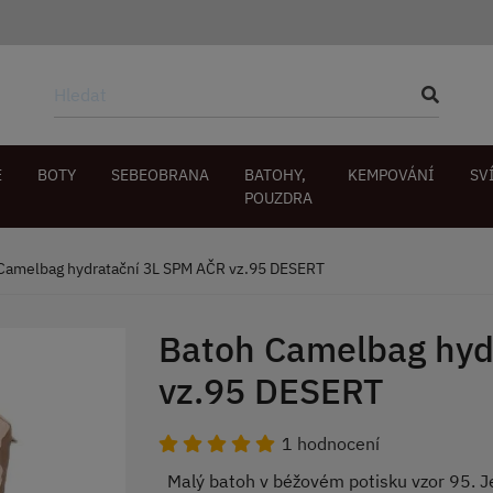
E
BOTY
SEBEOBRANA
BATOHY,
KEMPOVÁNÍ
SV
POUZDRA
Camelbag hydratační 3L SPM AČR vz.95 DESERT
Batoh Camelbag hyd
vz.95 DESERT
1 hodnocení
Malý batoh v béžovém potisku vzor 95. Je