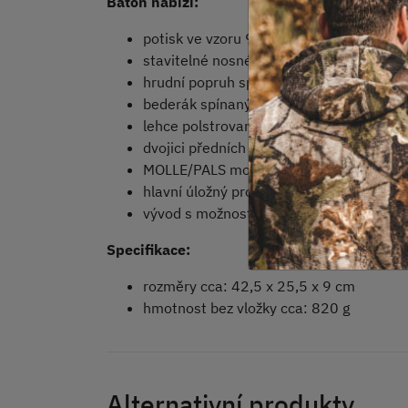
Batoh nabízí:
potisk ve vzoru 95
stavitelné nosné popruhy s možností ry
hrudní popruh spínaný přezkou
bederák spínaný přezkou s možností skry
lehce polstrovaná záda s plochou kapso
dvojici předních kapes
MOLLE/PALS modulární vazbu na spodní
hlavní úložný prostor vhodný pro vložení
vývod s možností vyvedení vaku na levý 
Specifikace:
rozměry cca: 42,5 x 25,5 x 9 cm
hmotnost bez vložky cca: 820 g
Alternativní produkty