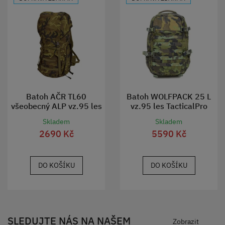
Batoh AČR TL60
Batoh WOLFPACK 25 L
všeobecný ALP vz.95 les
vz.95 les TacticalPro
bez postranních kapes
Skladem
Skladem
použitý
2690 Kč
5590 Kč
DO KOŠÍKU
DO KOŠÍKU
SLEDUJTE NÁS NA NAŠEM
Zobrazit