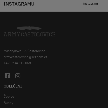
INSTAGRAMU
instagram
Masarykova 17, Častolovice
armycastolovice@seznam.cz
+420 734 319 068
OBLEČENÍ
Čepice
Bundy