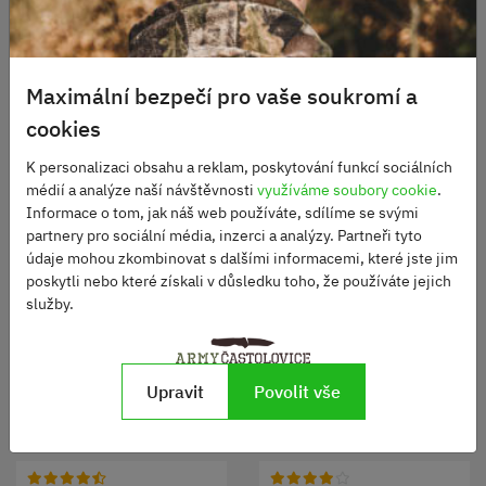
vyztužení zad plastovou deskou a dvojicí tyčí
jednoduché přenášecí madlo
vývod pro hadičku hydro vaku
boční kompresní popruhy
Maximální bezpečí pro vaše soukromí a
výškově stavitelné víko s vnitřní kapsou a VELCRO panelem
cookies
šest průvleků pro fixaci dalšího vybavení
vnitřní poutko na fixaci vaku
K personalizaci obsahu a reklam, poskytování funkcí sociálních
vnitřní elastickou kapsu pro hydratační vak
médií a analýze naší návštěvnosti
využíváme soubory cookie
.
Specifikace:
Informace o tom, jak náš web používáte, sdílíme se svými
partnery pro sociální média, inzerci a analýzy. Partneři tyto
materiál: 1000D Cordura
údaje mohou zkombinovat s dalšími informacemi, které jste jim
hmotnost: 1140 g
poskytli nebo které získali v důsledku toho, že používáte jejich
služby.
Vyrobeno v ČR z nejkvalitnější Cordury.
Upravit
Povolit vše
Alternativní produkty