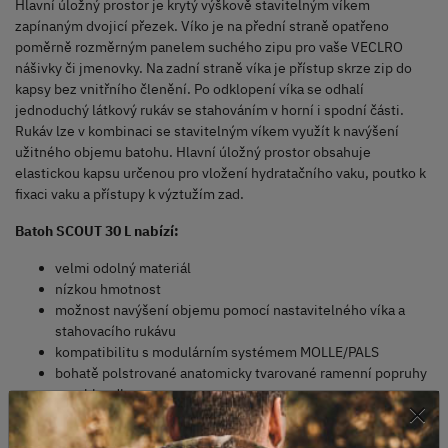
Hlavní úložný prostor je krytý výškově stavitelným víkem
zapínaným dvojicí přezek. Víko je na přední straně opatřeno
poměrně rozměrným panelem suchého zipu pro vaše VECLRO
nášivky či jmenovky. Na zadní straně víka je přístup skrze zip do
kapsy bez vnitřního členění. Po odklopení víka se odhalí
jednoduchý látkový rukáv se stahováním v horní i spodní části.
Rukáv lze v kombinaci se stavitelným víkem využít k navýšení
užitného objemu batohu. Hlavní úložný prostor obsahuje
elastickou kapsu určenou pro vložení hydratačního vaku, poutko k
fixaci vaku a přístupy k výztužím zad.
Batoh SCOUT 30 L nabízí:
velmi odolný materiál
nízkou hmotnost
možnost navýšení objemu pomocí nastavitelného víka a
stahovacího rukávu
kompatibilitu s modulárním systémem MOLLE/PALS
bohatě polstrované anatomicky tvarované ramenní popruhy
s rychloodhozem
×
hrudní popruh spínaný přezkou
bohatě polstrovaná záda