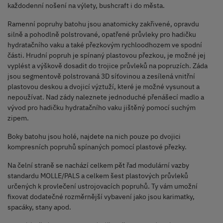
každodenní nošení na výlety, bushcraft i do města.
Ramenní popruhy batohu jsou anatomicky zakřivené, opravdu
silně a pohodlně polstrované, opatřené průvleky pro hadičku
hydratačního vaku a také přezkovým rychloodhozem ve spodní
části. Hrudní popruh je spínaný plastovou přezkou, je možné jej
vyplést a výškově dosadit do trojice průvleků na popruzích. Záda
jsou segmentově polstrovaná 3D síťovinou a zesílená vnitřní
plastovou deskou a dvojicí výztuží, které je možné vysunout a
nepoužívat. Nad zády naleznete jednoduché přenášecí madlo a
vývod pro hadičku hydratačního vaku jištěný pomocí suchým
zipem.
Boky batohu jsou holé, najdete na nich pouze po dvojici
kompresních popruhů spínaných pomocí plastové přezky.
Na čelní straně se nachází celkem pět řad modulární vazby
standardu MOLLE/PALS a celkem šest plastových průvleků
určených k provlečení ustrojovacích popruhů. Ty vám umožní
fixovat dodatečné rozměrnější vybavení jako jsou karimatky,
spacáky, stany apod.