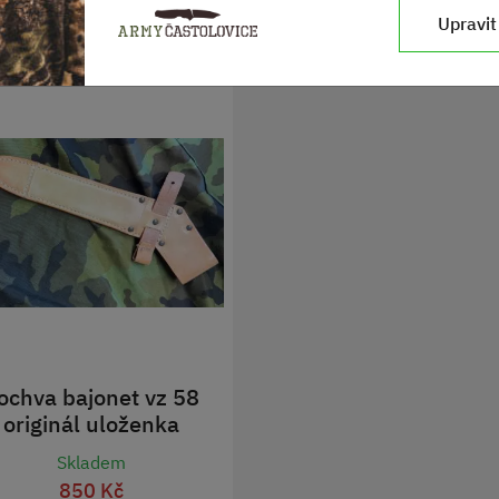
Upravit
ochva bajonet vz 58
originál uloženka
Skladem
850 Kč