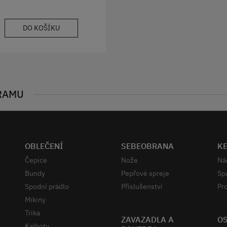
DO KOŠÍKU
RAMU
OBLEČENÍ
SEBEOBRANA
K
Čepice
Nože
Ná
Bundy
Pepřové spreje
Sp
Spodní prádlo
Příslušenství
Pro
Mikiny
Trika
ZAVAZADLA A
OS
Kalhoty