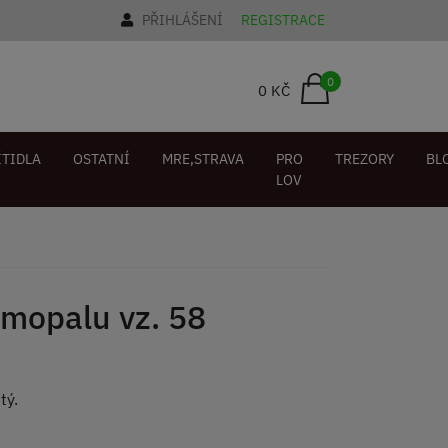
PŘIHLÁŠENÍ
REGISTRACE
0
0 KČ
ÍTIDLA
OSTATNÍ
MRE,STRAVA
PRO
TREZORY
BL
LOV
amopalu vz. 58
tý.