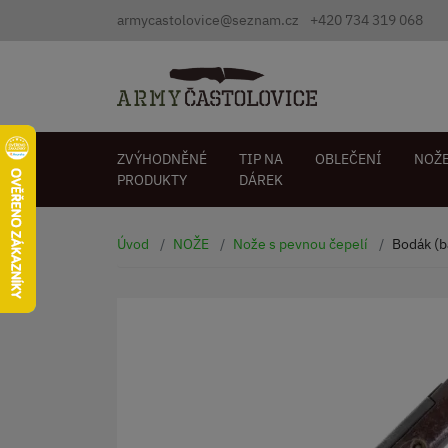
armycastolovice@seznam.cz
+420 734 319 068
ZVÝHODNĚNÉ
TIP NA
OBLEČENÍ
NOŽ
PRODUKTY
DÁREK
Úvod
NOŽE
Nože s pevnou čepelí
Bodák (b