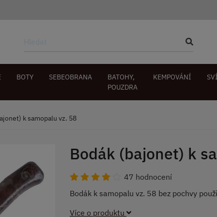
E
BOTY
SEBEOBRANA
BATOHY,
KEMPOVÁNÍ
SV
POUZDRA
ajonet) k samopalu vz. 58
Bodák (bajonet) k s
47 hodnocení
Bodák k samopalu vz. 58 bez pochvy použi
Více o produktu