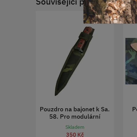
Související produkty
Pouzdro na bajonet k Sa.
P
58. Pro modulární
systém MNS 2000.
Skladem
350 Kč