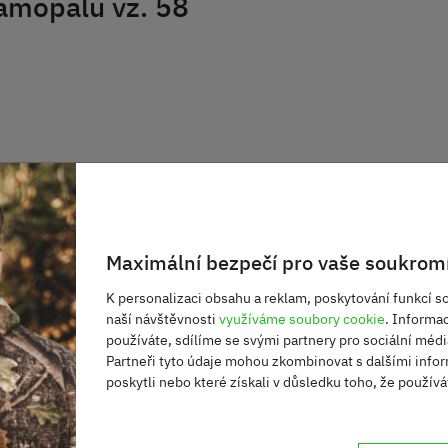
samopalu vz. 58
Maximální bezpečí pro vaše soukromí
 bez něj. Pokud požadujete zaslat jeden z nich napište
K personalizaci obsahu a reklam, poskytování funkcí so
naší návštěvnosti
využíváme soubory cookie
. Informa
používáte, sdílíme se svými partnery pro sociální média
Partneři tyto údaje mohou zkombinovat s dalšími infor
poskytli nebo které získali v důsledku toho, že používát