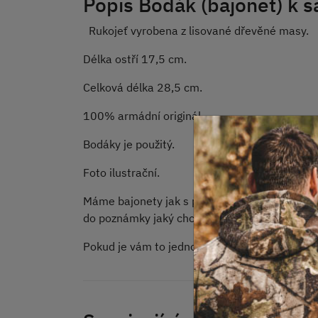
Popis Bodák (bajonet) k 
Rukojeť vyrobena z lisované dřevěné masy.
Délka ostří 17,5 cm.
Celková délka 28,5 cm.
100% armádní originál.
Bodáky je použitý.
Foto ilustrační.
Máme bajonety jak s prodlouženým řapem tak i
do poznámky jaký chcete.
Pokud je vám to jedno nemusíte psát nic.