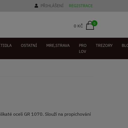
PŘIHLÁŠENÍ
REGISTRACE
0
0 KČ
ÍTIDLA
OSTATNÍ
MRE,STRAVA
PRO
TREZORY
BL
LOV
íkaté oceli GR 1070. Slouží na propichování