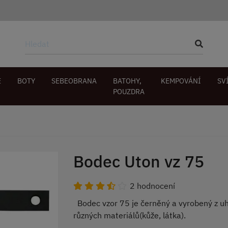
E
BOTY
SEBEOBRANA
BATOHY,
KEMPOVÁNÍ
SV
POUZDRA
Bodec Uton vz 75
2 hodnocení
Bodec vzor 75 je černěný a vyrobený z uhl
různých materiálů(kůže, látka).