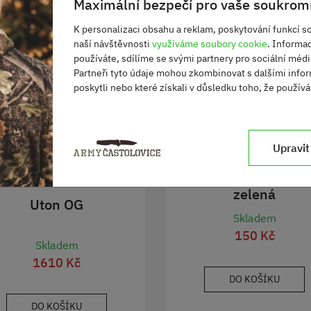
Maximální bezpečí pro vaše soukromí
K personalizaci obsahu a reklam, poskytování funkcí so
naší návštěvnosti
využíváme soubory cookie
. Informa
používáte, sdílíme se svými partnery pro sociální média
Partneři tyto údaje mohou zkombinovat s dalšími infor
poskytli nebo které získali v důsledku toho, že používát
Upravit
Šňůra vzor 75 uto
zelená
Uton OG
Skladem
150 Kč
Skladem
1610 Kč
DO KOŠÍKU
DO KOŠÍKU