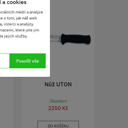
 a cookies
ciálních médií a analýze
ce o tom, jak náš web
, inzerci a analýzy.
macemi, které jste jim
e jejich služby.
Povolit vše
n
Nůž UTON
Skladem
2250 Kč
DO KOŠÍKU