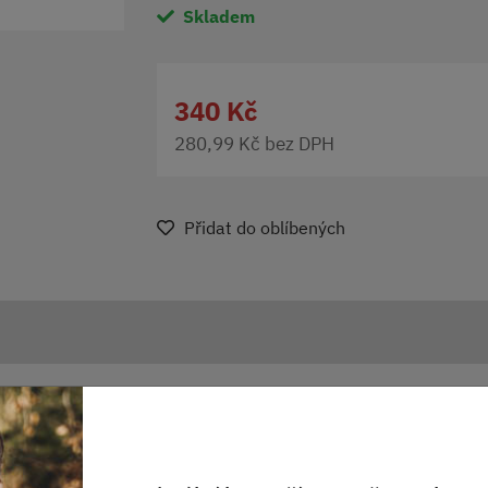
Skladem
340 Kč
280,99 Kč bez DPH
Přidat do oblíbených