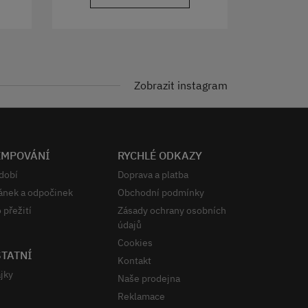
Zobrazit instagram
EMPOVÁNÍ
RYCHLÉ ODKAZY
dobí
Doprava a platba
ánek a odpočinek
Obchodní podmínky
 přežití
Zásady ochrany osobních
údajů
Cookies
TATNÍ
Kontakt
jky
Naše prodejna
Reklamace