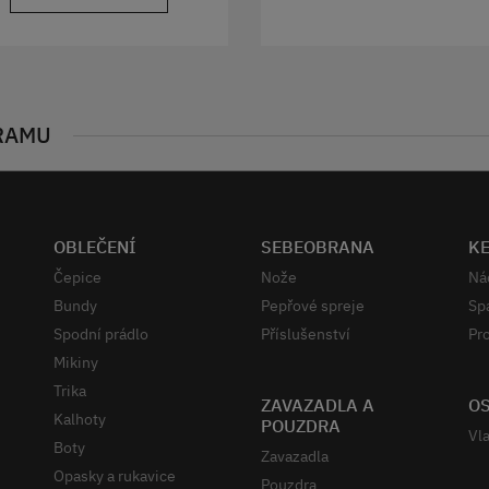
RAMU
OBLEČENÍ
SEBEOBRANA
K
Čepice
Nože
Ná
Bundy
Pepřové spreje
Sp
Spodní prádlo
Příslušenství
Pro
Mikiny
Trika
ZAVAZADLA A
OS
Kalhoty
POUZDRA
Vla
Boty
Zavazadla
Opasky a rukavice
Pouzdra