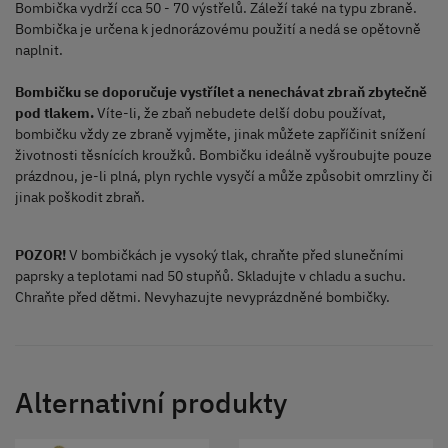
Bombička vydrží cca 50 - 70 výstřelů. Záleží také na typu zbraně.
Bombička je určena k jednorázovému použití a nedá se opětovně
naplnit.
Bombičku se doporučuje vystřílet a nenechávat zbraň zbytečně
pod tlakem.
Víte-li, že zbaň nebudete delší dobu používat,
bombičku vždy ze zbraně vyjměte, jinak můžete zapříčinit snížení
životnosti těsnících kroužků. Bombičku ideálně vyšroubujte pouze
prázdnou, je-li plná, plyn rychle vysyčí a může způsobit omrzliny či
jinak poškodit zbraň.
POZOR!
V bombičkách je vysoký tlak, chraňte před slunečními
paprsky a teplotami nad 50 stupňů. Skladujte v chladu a suchu.
Chraňte před dětmi. Nevyhazujte nevyprázdněné bombičky.
Alternativní produkty