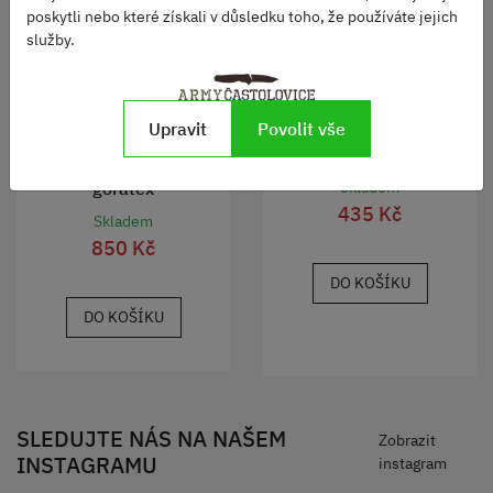
poskytli nebo které získali v důsledku toho, že používáte jejich
služby.
Upravit
Povolit vše
Maska AIRSOFT
polstrovaná s mřížkou
Spinky/ Návleky MTP
ZELENÁ
goratex
Skladem
435 Kč
Skladem
850 Kč
DO KOŠÍKU
DO KOŠÍKU
SLEDUJTE NÁS NA NAŠEM
Zobrazit
INSTAGRAMU
instagram