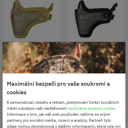
×
Maska ochranná
Maska ochranná
CROSSTEEL obličejová
CROSSTEEL obličejová
COYOTE
černá
Skladem
Skladem
490 Kč
490 Kč
Maximální bezpečí pro vaše soukromí a
DO KOŠÍKU
DO KOŠÍKU
cookies
K personalizaci obsahu a reklam, poskytování funkcí sociálních
médií a analýze naší návštěvnosti
využíváme soubory cookie
.
Informace o tom, jak náš web používáte, sdílíme se svými
partnery pro sociální média, inzerci a analýzy. Partneři tyto
údaje mohou zkombinovat s dalšími informacemi, které jste jim