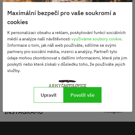
Maximální bezpečí pro vaše soukromí a
cookies
POUZDRO UTON 362-4
Bodec Uton vz 75
K personalizaci obsahu a reklam, poskytování funkcí sociálních
BLACK LEATHER včetně
médií a analýze naší návštěvnosti
využíváme soubory cookie
.
příslušenství
Skladem
Skladem
Informace o tom, jak náš web používáte, sdílíme se svými
partnery pro sociální média, inzerci a analýzy. Partneři tyto
1150 Kč
340 Kč
údaje mohou zkombinovat s dalšími informacemi, které jste jim
poskytli nebo které získali v důsledku toho, že používáte jejich
služby.
DO KOŠÍKU
DO KOŠÍKU
Upravit
Povolit vše
SLEDUJTE NÁS NA NAŠEM
Zobrazit
INSTAGRAMU
instagram