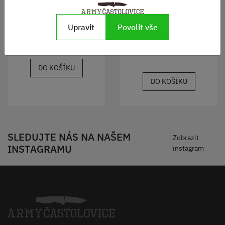
Skyper kouřová skla
Střelecké brýle Pro
Skladem
Upravit
Povolit vše
790 Kč
Skladem
1440 Kč
DO KOŠÍKU
DO KOŠÍKU
SLEDUJTE NÁS NA NAŠEM
Zobrazit
INSTAGRAMU
instagram