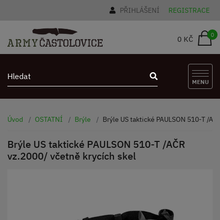
PŘIHLÁŠENÍ
REGISTRACE
0
0 KČ
MENU
Úvod
OSTATNÍ
Brýle
Brýle US taktické PAULSON 510-T /AČR
Brýle US taktické PAULSON 510-T /AČR
vz.2000/ včetně krycích skel