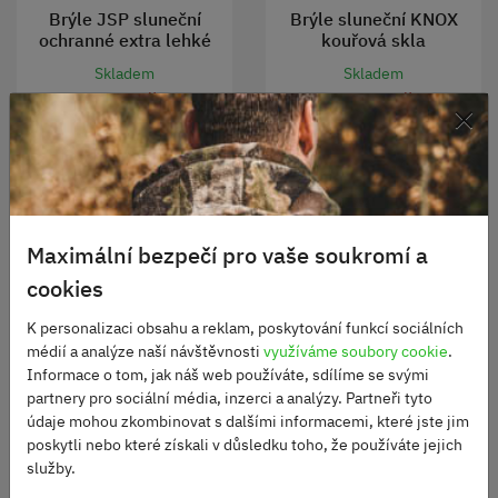
Brýle JSP sluneční
Brýle sluneční KNOX
ochranné extra lehké
kouřová skla
Skladem
Skladem
190 Kč
1980 Kč
×
DO KOŠÍKU
DO KOŠÍKU
Maximální bezpečí pro vaše soukromí a
cookies
TOP
K personalizaci obsahu a reklam, poskytování funkcí sociálních
médií a analýze naší návštěvnosti
využíváme soubory cookie
.
Informace o tom, jak náš web používáte, sdílíme se svými
partnery pro sociální média, inzerci a analýzy. Partneři tyto
údaje mohou zkombinovat s dalšími informacemi, které jste jim
poskytli nebo které získali v důsledku toho, že používáte jejich
služby.
Brýle AČR 2000 UVEX