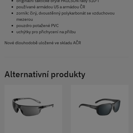
originální taktické brýle PAULSON řady 510-T
používané armádou US a armádou ČR
zorník: čirý, dvoustěnný polykarbonát se vzduchovou
mezerou
pouzdro potažené PVC
uchýtky pro přichycení na přilbu
Nové dlouhodobě uložené ve skladu AČR
Alternativní produkty