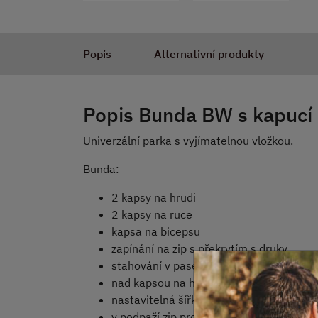
Popis
Alternativní produkty
Popis Bunda BW s kapucí
Univerzální parka s vyjímatelnou vložkou.
Bunda:
2 kapsy na hrudi
2 kapsy na ruce
kapsa na bicepsu
zapínání na zip s překrytím s druky
stahování v pase a v dolním lemu bundy
nad kapsou na hrudi velcro panel pro n
nastavitelná šířka rukávů pomocí pásk
v podpaží zip pro ventilaci