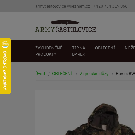
armycastolovice@seznam.cz
+420 734 319 068
ZVÝHODNĚNÉ
TIP NA
OBLEČENÍ
NOŽ
PRODUKTY
DÁREK
Úvod
OBLEČENÍ
Vojenské blůzy
Bunda BW 