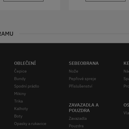
RAMU
OBLEČENÍ
SEBEOBRANA
K
Čepice
Nože
Ná
Bundy
Pepřové spreje
Sp
Spodní prádlo
Příslušenství
Pro
Mikiny
Trika
ZAVAZADLA A
OS
Kalhoty
POUZDRA
Vla
Boty
Zavazadla
Opasky a rukavice
Pouzdra