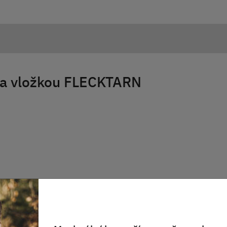
 a vložkou FLECKTARN
ášivky se suchým zipem
u se suchým zipem na manžetách