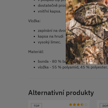
dostatečně prostorná kapuce se staho
vnitřní kapsa.
Vložka:
zapínání na dvoucestný zip
kapsa na hrudi
vysoký límec.
Materiál:
bunda - 80 % bavlna, 20 % polyester
vložka - 55 % polyamid, 45 % polyester.
Alternativní produkty
TOP
DOP