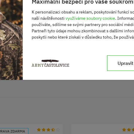
Maximální bezpečí pro vaše soukromí
váním
K personalizaci obsahu a reklam, poskytování funkcí so
naší návštěvnosti
využíváme soubory cookie
. Informa
používáte, sdílíme se svými partnery pro sociální média
Partneři tyto údaje mohou zkombinovat s dalšími infor
poskytli nebo které získali v důsledku toho, že používát
Upravit
RAVA ZDARMA