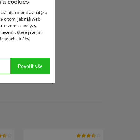
 a cookies
ciálních médií a analýze
ce o tom, jak náš web
, inzerci a analýzy.
macemi, které jste jim
e jejich služby.
Povolit vše