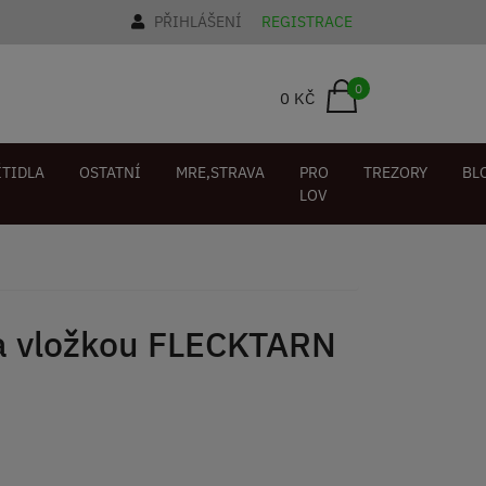
PŘIHLÁŠENÍ
REGISTRACE
0
0 KČ
ÍTIDLA
OSTATNÍ
MRE,STRAVA
PRO
TREZORY
BL
LOV
a vložkou FLECKTARN