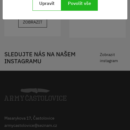
Upravit
Povolit vše
90-140 Kč
DO KOŠÍKU
ZOBRAZIT
SLEDUJTE NÁS NA NAŠEM
Zobrazit
INSTAGRAMU
instagram
Masarykova 17, Častolovice
armycastolovice@seznam.cz