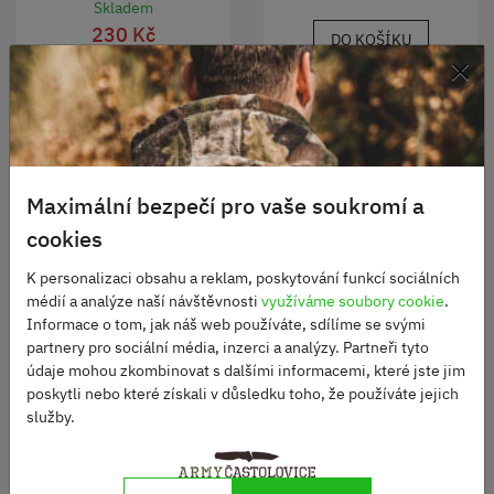
Skladem
230 Kč
DO KOŠÍKU
×
DO KOŠÍKU
Maximální bezpečí pro vaše soukromí a
cookies
K personalizaci obsahu a reklam, poskytování funkcí sociálních
médií a analýze naší návštěvnosti
využíváme soubory cookie
.
Informace o tom, jak náš web používáte, sdílíme se svými
partnery pro sociální média, inzerci a analýzy. Partneři tyto
údaje mohou zkombinovat s dalšími informacemi, které jste jim
Převlek MOSKITO
poskytli nebo které získali v důsledku toho, že používáte jejich
služby.
Karabina černá
Skladem
680 Kč
Skladem