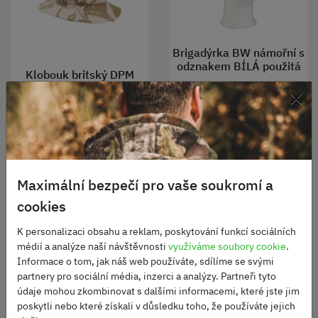
Brigadýrka BW námořní s
odznakem BÍLÁ použitá
Klobouk britský DPM
×
DESERT
Skladem
795 Kč
Skladem
180 Kč
ZOBRAZIT
DO KOŠÍKU
Maximální bezpečí pro vaše soukromí a
cookies
K personalizaci obsahu a reklam, poskytování funkcí sociálních
médií a analýze naší návštěvnosti
využíváme soubory cookie
.
Informace o tom, jak náš web používáte, sdílíme se svými
partnery pro sociální média, inzerci a analýzy. Partneři tyto
údaje mohou zkombinovat s dalšími informacemi, které jste jim
poskytli nebo které získali v důsledku toho, že používáte jejich