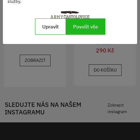
služby.
Klobouk BOONIE NYCO
rip-stop MULTICAM®
Upravit
Povolit vše
Čepice BOB pletená
TITANIUM ŠEDÁ
Skladem
990 Kč
Skladem
290 Kč
ZOBRAZIT
DO KOŠÍKU
SLEDUJTE NÁS NA NAŠEM
Zobrazit
INSTAGRAMU
instagram