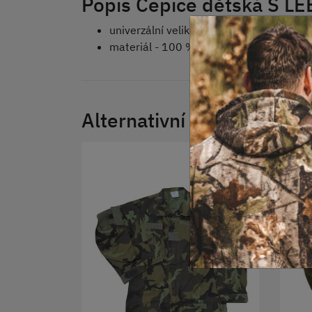
Popis Čepice dětská S L
univerzální velikost
materiál - 100 % polyester
Alternativní produkty