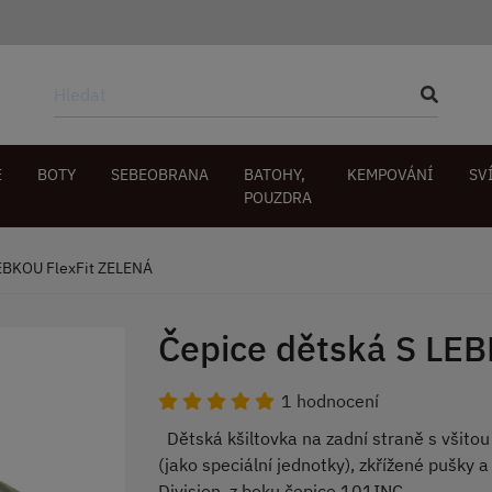
E
BOTY
SEBEOBRANA
BATOHY,
KEMPOVÁNÍ
SV
POUZDRA
LEBKOU FlexFit ZELENÁ
Čepice dětská S LE
1 hodnocení
Dětská kšiltovka na zadní straně s všitou
(jako speciální jednotky), zkřížené pušky a
Division, z boku čepice 101INC.