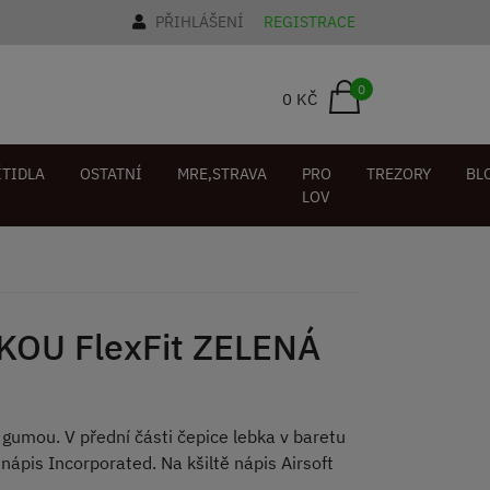
PŘIHLÁŠENÍ
REGISTRACE
0
0 KČ
ÍTIDLA
OSTATNÍ
MRE,STRAVA
PRO
TREZORY
BL
LOV
BKOU FlexFit ZELENÁ
 gumou. V přední části čepice lebka v baretu
 nápis Incorporated. Na kšiltě nápis Airsoft