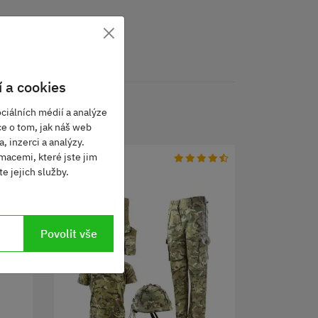
×
 a cookies
ciálních médií a analýze
ce o tom, jak náš web
, inzerci a analýzy.
macemi, které jste jim
e jejich služby.
Povolit vše