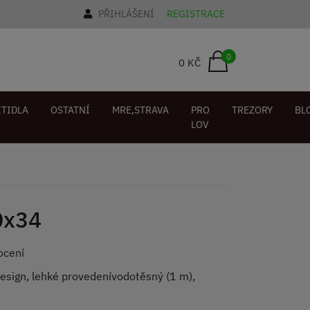
PŘIHLÁŠENÍ
REGISTRACE
0
0 KČ
ÍTIDLA
OSTATNÍ
MRE,STRAVA
PRO
TREZORY
BL
LOV
0x34
ocení
design, lehké provedenívodotěsný (1 m),