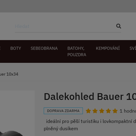
E
BOTY
SEBEOBRANA
BATOHY,
KEMPOVÁNÍ
SV
POUZDRA
uer 10x34
Dalekohled Bauer 1
1 hodn
DOPRAVA ZDARMA
ideální pro pěší turistiku i lovkompaktní 
plněný dusíkem