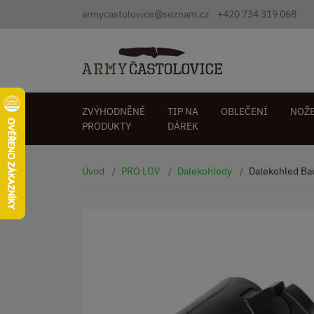
armycastolovice@seznam.cz
+420 734 319 068
ZVÝHODNĚNÉ
TIP NA
OBLEČENÍ
NOŽ
PRODUKTY
DÁREK
Úvod
PRO LOV
Dalekohledy
Dalekohled Ba