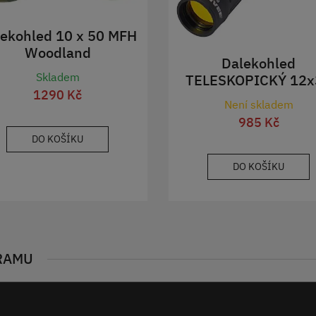
ekohled 10 x 50 MFH
Woodland
Dalekohled
Skladem
TELESKOPICKÝ 12x
1290 Kč
pogumovaný
Není skladem
985 Kč
DO KOŠÍKU
DO KOŠÍKU
RAMU