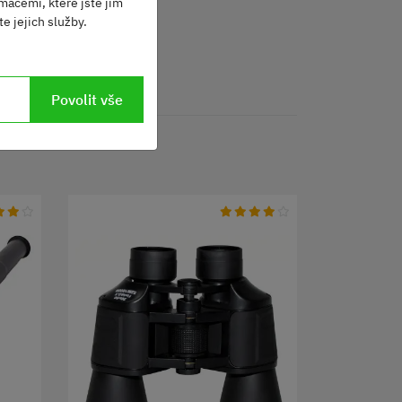
macemi, které jste jim
e jejich služby.
Povolit vše