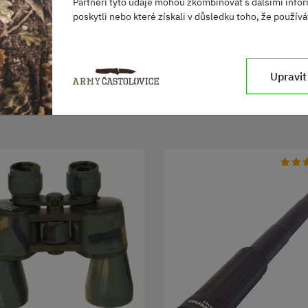
Partneři tyto údaje mohou zkombinovat s dalšími infor
Black
poskytli nebo které získali v důsledku toho, že používát
Bauer
Upravit