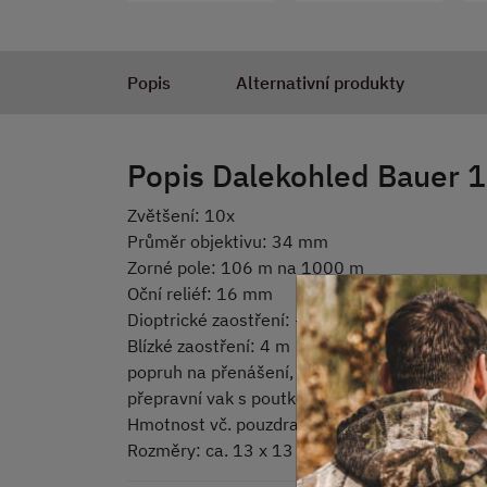
Popis
Alternativní produkty
Popis Dalekohled Bauer 
Zvětšení: 10x
Průměr objektivu: 34 mm
Zorné pole: 106 m na 1000 m
Oční reliéf: 16 mm
Dioptrické zaostření: + - 3
Blízké zaostření: 4 m
popruh na přenášení, čistící tkanina, kryty čoč
přepravní vak s poutkem na opasek
Hmotnost vč. pouzdra: ca. 500 g
Rozměry: ca. 13 x 13 x 4,5 cm