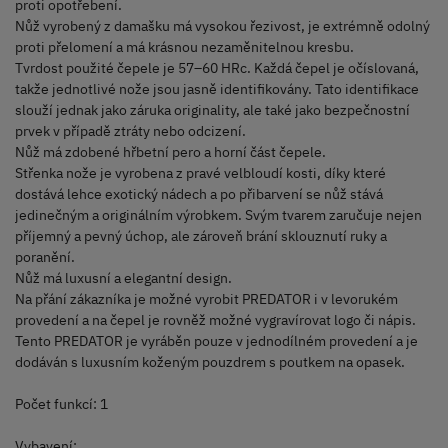
proti opotřebení.
Nůž vyrobený z damašku má vysokou řezivost, je extrémně odolný
proti přelomení a má krásnou nezaměnitelnou kresbu.
Tvrdost použité čepele je 57–60 HRc. Každá čepel je očíslovaná,
takže jednotlivé nože jsou jasně identifikovány. Tato identifikace
slouží jednak jako záruka originality, ale také jako bezpečnostní
prvek v případě ztráty nebo odcizení.
Nůž má zdobené hřbetní pero a horní část čepele.
Střenka nože je vyrobena z pravé velbloudí kosti, díky které
dostává lehce exotický nádech a po přibarvení se nůž stává
jedinečným a originálním výrobkem. Svým tvarem zaručuje nejen
příjemný a pevný úchop, ale zároveň brání sklouznutí ruky a
poranění.
Nůž má luxusní a elegantní design.
Na přání zákazníka je možné vyrobit PREDATOR i v levorukém
provedení a na čepel je rovněž možné vygravírovat logo či nápis.
Tento PREDATOR je vyráběn pouze v jednodílném provedení a je
dodáván s luxusním koženým pouzdrem s poutkem na opasek.
Počet funkcí: 1
Vybavení: