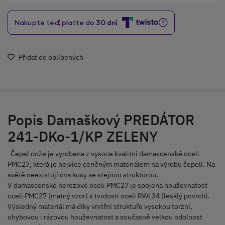
Přidat do oblíbených
Popis Damaškový PREDÁTOR
241-DKo-1/KP ZELENY
Čepel nože je vyrobena z vysoce kvalitní damascenské oceli
PMC27, která je nejvíce ceněným materiálem na výrobu čepelí. Na
světě neexistují dva kusy se stejnou strukturou.
V damascenské nerezové oceli PMC27 je spojena houževnatost
oceli PMC27 (matný vzor) s tvrdostí oceli RWL34 (lesklý povrch).
Výsledný materiál má díky vnitřní struktuře vysokou torzní,
ohybovou i rázovou houževnatost a současně velkou odolnost