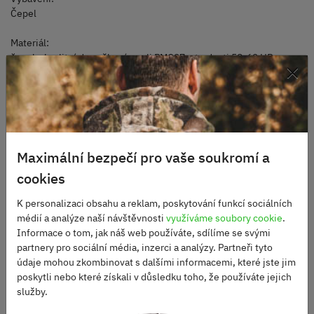
Čepel
Materiál:
čepel z kvalitní damaškové oceli PMC27 o tvrdosti 58-62 HRc
×
elegantní střenka ze stabilizované velbloudí kosti
Alternativní produkty
Maximální bezpečí pro vaše soukromí a
cookies
DOPRAVA ZDARMA
K personalizaci obsahu a reklam, poskytování funkcí sociálních
médií a analýze naší návštěvnosti
využíváme soubory cookie
.
Informace o tom, jak náš web používáte, sdílíme se svými
partnery pro sociální média, inzerci a analýzy. Partneři tyto
údaje mohou zkombinovat s dalšími informacemi, které jste jim
poskytli nebo které získali v důsledku toho, že používáte jejich
služby.
Nůž zavírací SOG