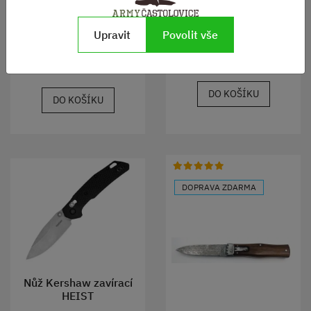
Nůž motýlek hladké ostří
TERMINUS XR damašková
čepel
Skladem
Upravit
Povolit vše
Skladem
3960 Kč
450 Kč
DO KOŠÍKU
DO KOŠÍKU
DOPRAVA ZDARMA
Nůž Kershaw zavírací
HEIST