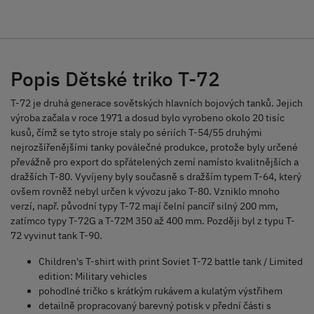
Popis Dětské triko T-72
T-72 je druhá generace sovětských hlavních bojových tanků. Jejich
výroba začala v roce 1971 a dosud bylo vyrobeno okolo 20 tisíc
kusů, čímž se tyto stroje staly po sériích T-54/55 druhými
nejrozšířenějšími tanky poválečné produkce, protože byly určené
převážně pro export do spřátelených zemí namísto kvalitnějších a
dražších T-80. Vyvíjeny byly současně s dražším typem T-64, který
ovšem rovněž nebyl určen k vývozu jako T-80. Vzniklo mnoho
verzí, např. původní typy T-72 mají čelní pancíř silný 200 mm,
zatímco typy T-72G a T-72M 350 až 400 mm. Později byl z typu T-
72 vyvinut tank T-90.
Children's T-shirt with print Soviet T-72 battle tank / Limited
edition: Military vehicles
pohodlné tričko s krátkým rukávem a kulatým výstřihem
detailně propracovaný barevný potisk v přední části s