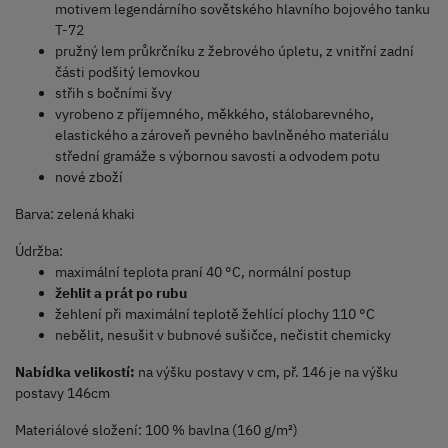
motivem legendárního sovětského hlavního bojového tanku
T-72
pružný lem průkrčníku z žebrového úpletu, z vnitřní zadní
části podšitý lemovkou
střih s bočními švy
vyrobeno z příjemného, měkkého, stálobarevného,
elastického a zároveň pevného bavlněného materiálu
střední gramáže s výbornou savosti a odvodem potu
nové zboží
Barva: zelená khaki
Údržba:
maximální teplota praní 40 °C, normální postup
žehlit a prát po rubu
žehlení při maximální teplotě žehlící plochy 110 °C
nebělit, nesušit v bubnové sušičce, nečistit chemicky
Nabídka velikostí:
na výšku postavy v cm, př. 146 je na výšku
postavy 146cm
Materiálové složení: 100 % bavlna (160 g/m²)