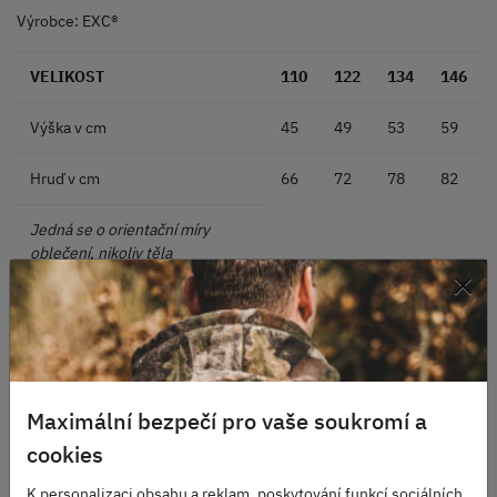
Výrobce: EXC®
VELIKOST
110
122
134
146
Výška v cm
45
49
53
59
Hruď v cm
66
72
78
82
Jedná se o orientační míry
oblečení, nikoliv těla
×
Maximální bezpečí pro vaše soukromí a
cookies
K personalizaci obsahu a reklam, poskytování funkcí sociálních