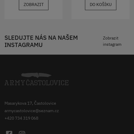
ZOBRAZIT
DO KOŠÍKU
SLEDUJTE NÁS NA NAŠEM
Zobrazit
INSTAGRAMU
instagram
Masarykova 17, Častolovice
armycastolovice@seznam.cz
+420 734 319 068