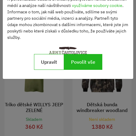
médií a analýze naší návštěvnosti
využíváme soubory cookie
.
Informace o tom, jak náš web používáte, sdílíme se svými
partnery pro sociální média, inzerci a analýzy. Partneři tyto
údaje mohou zkombinovat s dalšími informacemi, které jste jim
Alternativní produkty
poskytli nebo které získali v důsledku toho, že používáte jejich
služby.
Upravit
Povolit vše
Triko dětské WILLYS JEEP
Dětská bunda
ZELENÉ
windbreaker woodland
Skladem
Není skladem
360 Kč
1380 Kč