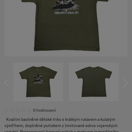
0 hodnocení
Kvalitní bavlněné dětské triko s krátkým rukávem a kulatým
výstřihem, doplněné potiskem z limitované edice vojenských
vozidel. Propracovaný barevný potisk s motivem legendárního