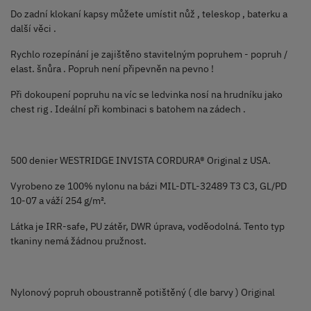
Do zadní klokaní kapsy můžete umístit nůž , teleskop , baterku a
další věci .
Rychlo rozepínání je zajištěno stavitelným popruhem - popruh /
elast. šnůra . Popruh není připevněn na pevno !
Při dokoupení popruhu na víc se ledvinka nosí na hrudníku jako
chest rig . Ideální při kombinaci s batohem na zádech .
500 denier WESTRIDGE INVISTA CORDURA® Original z USA.
Vyrobeno ze 100% nylonu na bázi MIL-DTL-32489 T3 C3, GL/PD
10-07 a váží 254 g/m².
Látka je IRR-safe, PU zátěr, DWR úprava, voděodolná. Tento typ
tkaniny nemá žádnou pružnost.
Nylonový popruh oboustranně potištěný ( dle barvy ) Original