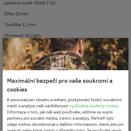
založený na AA-55301 T-III.
Šířka: 25 mm
Tloušťka: 1,2 mm
Hmotnost: 15,5 g/m
×
Mez pevnosti: 453,6 kg
Suchý zip - VELCRO®
Maximální bezpečí pro vaše soukromí a
cookies
Alternativní produkty
K personalizaci obsahu a reklam, poskytování funkcí sociálních
médií a analýze naší návštěvnosti
využíváme soubory cookie
.
Informace o tom, jak náš web používáte, sdílíme se svými
partnery pro sociální média, inzerci a analýzy. Partneři tyto
údaje mohou zkombinovat s dalšími informacemi, které jste jim
poskytli nebo které získali v důsledku toho, že používáte jejich