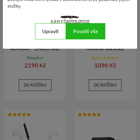
služby.
Upravit
Povolit vše
Kapsa hrudní Helikon-tex
Taška MESSENGER přes
NUMBAT® SMALL RAL
rameno taktická
7013
PENTAGON ŠEDÁ
Skladem
Není skladem
2190 Kč
1090 Kč
DO KOŠÍKU
DO KOŠÍKU