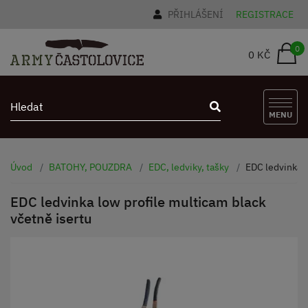
PŘIHLÁŠENÍ
REGISTRACE
0
0 KČ
MENU
Úvod
BATOHY, POUZDRA
EDC, ledviky, tašky
EDC ledvinka l
EDC ledvinka low profile multicam black
včetně isertu