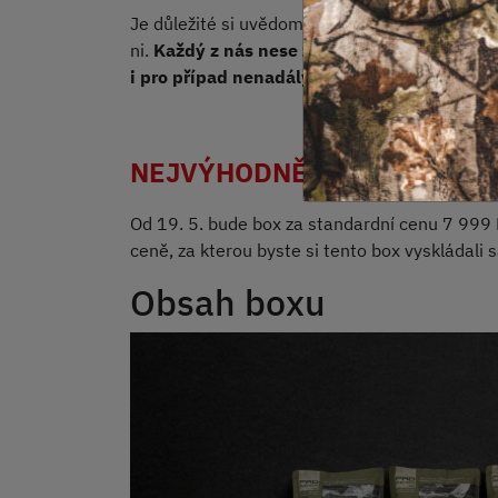
Je důležité si uvědomit, že pomoc od druhých
ni.
Každý z nás nese zodpovědnost za svou př
i pro případ nenadálých událostí, kterých 
NEJVÝHODNĚJŠÍ CENA DO 18
Od 19. 5. bude box za standardní cenu 7 999 
ceně, za kterou byste si tento box vyskládali
Obsah boxu