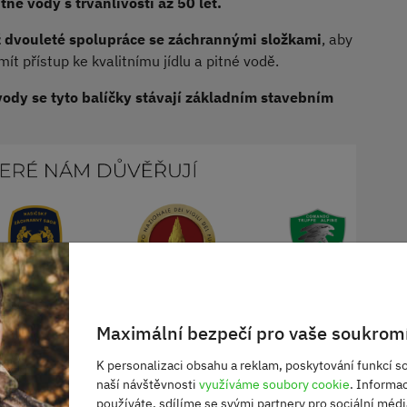
tné vody s trvanlivostí až 50 let.
ž dvouleté spolupráce se záchrannými složkami
, aby
mít přístup ke kvalitnímu jídlu a pitné vodě.
u vody se tyto balíčky stávají základním stavebním
měl připravovat na krizové situace, kterých je v dnešním
Maximální bezpečí pro vaše soukromí
obu jídla a vody může být klíčem k tomu, jak lépe
K personalizaci obsahu a reklam, poskytování funkcí so
vodně, výpadky elektřiny nebo dlouhé dopravní
naší návštěvnosti
využíváme soubory cookie
. Informa
používáte, sdílíme se svými partnery pro sociální média