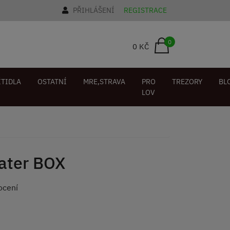
PŘIHLÁŠENÍ
REGISTRACE
0
0 KČ
ÍTIDLA
OSTATNÍ
MRE,STRAVA
PRO
TREZORY
BL
LOV
ater BOX
ocení