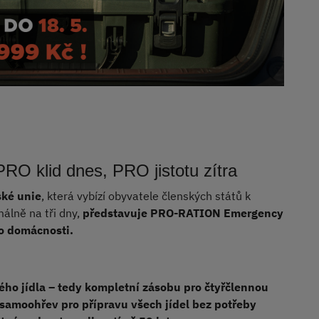
klid dnes, PRO jistotu zítra
ské unie
, která vybízí obyvatele členských států k
álně na tři dny,
představuje PRO-RATION Emergency
ro domácnosti.
ho jídla – tedy kompletní zásobu pro čtyřčlennou
 samoohřev pro přípravu všech jídel bez potřeby