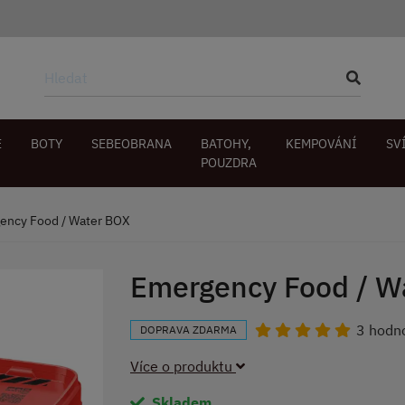
E
BOTY
SEBEOBRANA
BATOHY,
KEMPOVÁNÍ
SV
POUZDRA
ency Food / Water BOX
Emergency Food / W
3 hodn
DOPRAVA ZDARMA
Více o produktu
Skladem