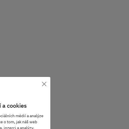
×
 a cookies
ciálních médií a analýze
ce o tom, jak náš web
, inzerci a analýzy.