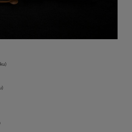
ku)
u)
)