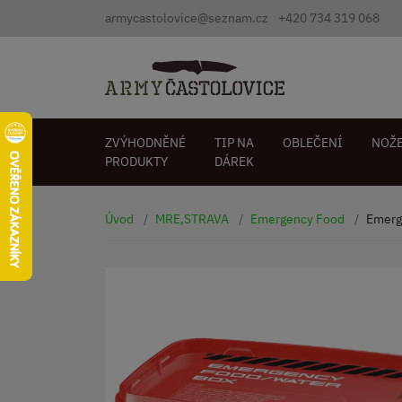
armycastolovice@seznam.cz
+420 734 319 068
ZVÝHODNĚNÉ
TIP NA
OBLEČENÍ
NOŽ
PRODUKTY
DÁREK
Úvod
MRE,STRAVA
Emergency Food
Emerg