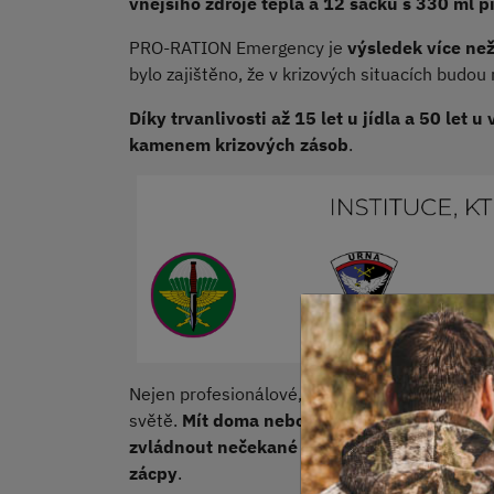
vnějšího zdroje tepla a 12 sáčků s 330 ml pi
PRO-RATION Emergency je
výsledek více ne
bylo zajištěno, že v krizových situacích budou 
Díky trvanlivosti až 15 let u jídla a 50 let 
kamenem krizových zásob
.
Nejen profesionálové, ale i každý z nás by se 
světě.
Mít doma nebo v autě připravenou zás
zvládnout nečekané události, jako jsou po
zácpy
.