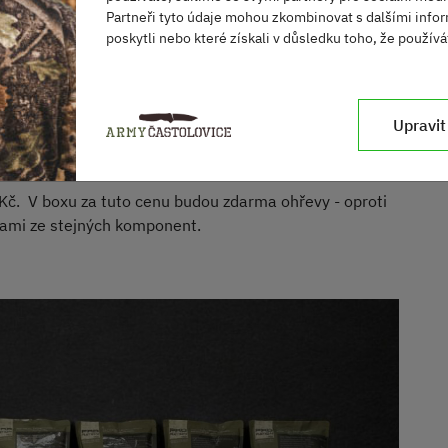
Partneři tyto údaje mohou zkombinovat s dalšími infor
 je neocenitelná, ale neměli bychom se spoléhat jen na
poskytli nebo které získali v důsledku toho, že používát
ípravu a bezpečí, a to jak v klidných časech, tak
v dnešním světě bohužel není málo.
Upravit
. 5.
->
vody a ohřevy ZDARMA!
Kč. V boxu za tuto cenu budou zdarma ohřevy - oproti
 sami ze stejných komponent.