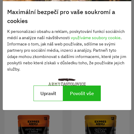
Bílkoviny - 2 g
Sůl - 0,65 g
Maximální bezpečí pro vaše soukromí a
cookies
POTRAVINA BEZ LEPKU
Hotový pokrm sterilovaný skladujte v suchu a temnu při teplotě +1
K personalizaci obsahu a reklam, poskytování funkcí sociálních
až +30 °C.
médií a analýze naší návštěvnosti
využíváme soubory cookie
.
Otevřený výrobek uskladněte v chladničce a spotřebujte do 48
Informace o tom, jak náš web používáte, sdílíme se svými
hodin.
partnery pro sociální média, inzerci a analýzy. Partneři tyto
Doba spotřeby jídel EXPRES MENU je 36 měsíců.
údaje mohou zkombinovat s dalšími informacemi, které jste jim
Doba spotřeby jídel KOMPLET MENU je 24 měsíců.
poskytli nebo které získali v důsledku toho, že používáte jejich
služby.
Alternativní produkty
Upravit
Povolit vše