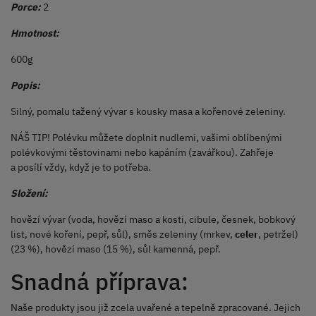
Porce:
2
Hmotnost:
600g
Popis:
Silný, pomalu tažený vývar s kousky masa a kořenové zeleniny.
NÁŠ TIP! Polévku můžete doplnit nudlemi, vašimi oblíbenými
polévkovými těstovinami nebo kapáním (zavářkou). Zahřeje
a posílí vždy, když je to potřeba.
Složení:
hovězí vývar (voda, hovězí maso a kosti, cibule, česnek, bobkový
list, nové koření, pepř, sůl), směs zeleniny (mrkev,
celer
, petržel)
(23 %), hovězí maso (15 %), sůl kamenná, pepř.
Snadná příprava:
Naše produkty jsou již zcela uvařené a tepelně zpracované. Jejich