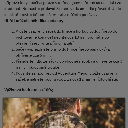
příprava tedy spočívá pouze v ohřevu (samozřejmě se dají jíst i za
studena). Nemusíte přidávat žádnou vodu ani jídlo převářet. Jídlo
si tak připravíte během pár minut a můžete podávat.
Ohřát můžete několika způsoby
Vložte uzavřený sáček do hrnce s horkou vodou (nebo do
rychlovarné konvice) nechte cca 10 min prohřát a po
otevření servírujte přímo na talíř.
Sáček vyprázdněte přímo do hrnce (nebo pánvičky) a
ohřívejte cca 5 min.
Přendejte jídlo ze sáčku do vhodné nádoby a ohřívejte cca 3
min v mikrovlnné troubě.
Použijte samoohřev od Adventure Menu, vložte uzavřený
sáček a nalijete trochu vody. Za cca 12 min je jídlo ohřáté.
Výživová hodnota na 100g
×
Energetická hodnota - 139 kJ / 33 kcal
Tuky - 0,7 g
Nasycené mastné kyseliny - 0,1 g
Sacharidy - 4,7 g
Cukry - 1 g