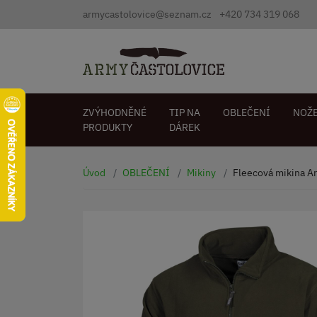
armycastolovice@seznam.cz
+420 734 319 068
ZVÝHODNĚNÉ
TIP NA
OBLEČENÍ
NOŽ
PRODUKTY
DÁREK
Úvod
OBLEČENÍ
Mikiny
Fleecová mikina A