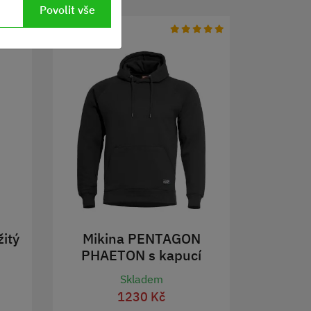
Povolit vše
itý
Mikina PENTAGON
PHAETON s kapucí
ČERNÁ
Skladem
1230 Kč