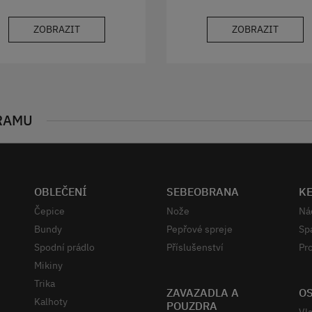
ZOBRAZIT
ZOBRAZIT
RAMU
OBLEČENÍ
SEBEOBRANA
K
Čepice
Nože
Ná
Bundy
Pepřové spreje
Sp
Spodní prádlo
Příslušenství
Pro
Mikiny
Trika
ZAVAZADLA A
OS
Kalhoty
POUZDRA