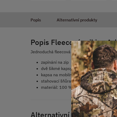
Popis
Alternativní produkty
Popis Fleecová mikina Ar
Jednoduchá fleecová mikina od firmy MFH.
zapínání na zip
dvě šikmé kapsy na ruce se zapínáním n
kapsa na mobilní telefon
stahovací šňůra v pase
materiál: 100 % polyester
Alternativní produkty