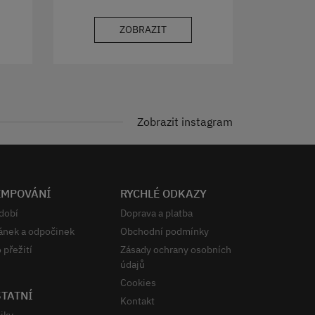
ZOBRAZIT
Zobrazit instagram
EMPOVÁNÍ
RYCHLÉ ODKAZY
dobí
Doprava a platba
ánek a odpočinek
Obchodní podmínky
 přežití
Zásady ochrany osobních
údajů
Cookies
TATNÍ
Kontakt