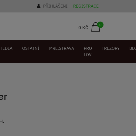
PŘIHLÁŠENÍ
REGISTRACE
0
0 KČ
ÍTIDLA
OSTATNÍ
MRE,STRAVA
PRO
TREZORY
BL
LOV
er
FH.