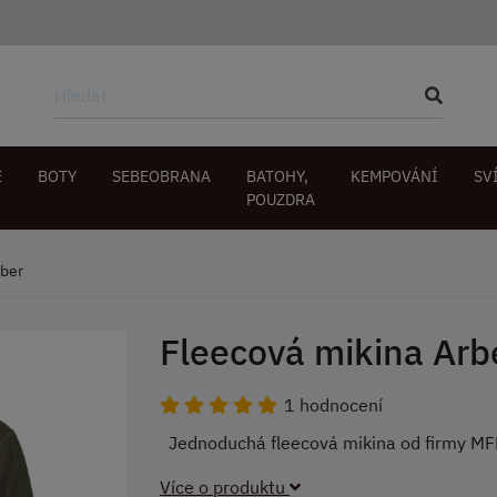
E
BOTY
SEBEOBRANA
BATOHY,
KEMPOVÁNÍ
SV
POUZDRA
rber
Fleecová mikina Arb
1 hodnocení
Jednoduchá fleecová mikina od firmy M
Více o produktu