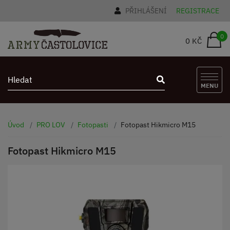
PŘIHLÁŠENÍ
REGISTRACE
0
0 KČ
MENU
Úvod
PRO LOV
Fotopasti
Fotopast Hikmicro M15
Fotopast Hikmicro M15