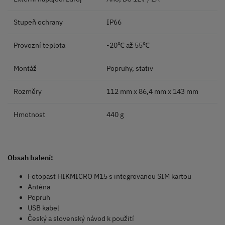
Stupeň ochrany
IP66
Provozní teplota
-20℃ až 55℃
Montáž
Popruhy, stativ
Rozměry
112 mm x 86,4 mm x 143 mm
Hmotnost
440 g
Obsah
balení:
Fotopast HIKMICRO M15 s integrovanou SIM kartou
Anténa
Popruh
USB kabel
Český a slovenský návod k použití