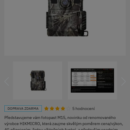
5 hodnocení
DOPRAVA ZDARMA
Představujeme vám fotopast M15, novinku od renomovaného
výrobce HIKMICRO, která zaujme skvělým poměrem cena/výkon,
4G připojením, řadou užitečných funkcí, a především snadným