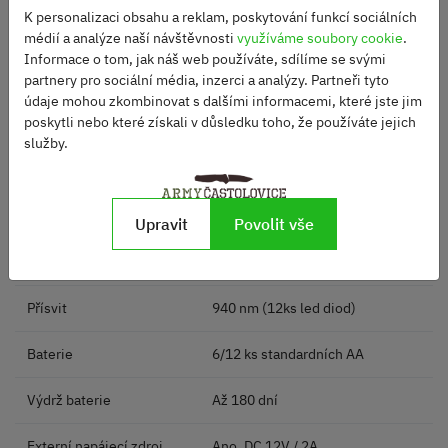
(WVGA)
K personalizaci obsahu a reklam, poskytování funkcí sociálních
médií a analýze naší návštěvnosti
využíváme soubory cookie
.
Pořizování zvukového
Ano
Informace o tom, jak náš web používáte, sdílíme se svými
záznamu
partnery pro sociální média, inzerci a analýzy. Partneři tyto
údaje mohou zkombinovat s dalšími informacemi, které jste jim
poskytli nebo které získali v důsledku toho, že používáte jejich
Paměť
Interní 32 GB + až 32 GB SD karta
služby.
Rychlost spouště
0,5 s
PIR dosah
25 m
Upravit
Povolit vše
PIR záběr
45° horizontálně, 60° diagonálně
Přísvit
940 nm (12ks led diod)
Baterie
6/12 ks standardních AA
Výdrž baterie
Až 180 dní
Externí napájecí zdroj
Ano, DC 12V / 2A