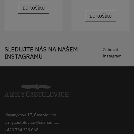
DO KOŠÍKU
DO KOŠÍKU
SLEDUJTE NÁS NA NAŠEM
Zobrazit
INSTAGRAMU
instagram
Masarykova 17, Častolovice
armycastolovice@seznam.cz
+420 734 319 068