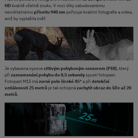
HD
kvalitě včetně zvuku. V noci díky zabudovanému
neviditelnému
přísvitu 940 nm
pořizuje kvalitní fotografie a videa,
aniž by vyplašila zvěř.
Je vybavena vysoce
citlivým pohybovým senzorem (PIR)
, který
při
zaznamenání pohybu do 0,5 sekundy
spustí fotopast.
Fotopast M15 má
zorné pole široké 45°
a při
detekční
vzdálenosti 25 metrů
je tak schopná
zachytit obraz do šíře až 20
metrů
.