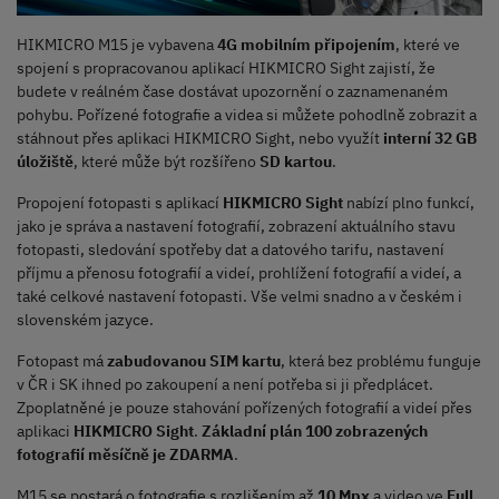
HIKMICRO M15 je vybavena
4G mobilním připojením
, které ve
spojení s propracovanou aplikací HIKMICRO Sight zajistí, že
budete v reálném čase dostávat upozornění o zaznamenaném
pohybu. Pořízené fotografie a videa si můžete pohodlně zobrazit a
stáhnout přes aplikaci HIKMICRO Sight, nebo využít
interní 32 GB
úložiště
, které může být rozšířeno
SD kartou
.
Propojení fotopasti s aplikací
HIKMICRO Sight
nabízí plno funkcí,
jako je správa a nastavení fotografií, zobrazení aktuálního stavu
fotopasti, sledování spotřeby dat a datového tarifu, nastavení
příjmu a přenosu fotografií a videí, prohlížení fotografií a videí, a
také celkové nastavení fotopasti. Vše velmi snadno a v českém i
slovenském jazyce.
Fotopast má
zabudovanou SIM kartu
, která bez problému funguje
v ČR i SK ihned po zakoupení a není potřeba si ji předplácet.
Zpoplatněné je pouze stahování pořízených fotografií a videí přes
aplikaci
HIKMICRO Sight
.
Základní plán 100 zobrazených
fotografií měsíčně je ZDARMA
.
M15 se postará o fotografie s rozlišením až
10 Mpx
a video ve
Full