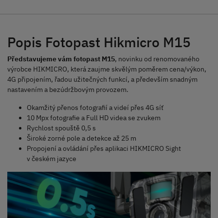
Popis Fotopast Hikmicro M15
Představujeme vám fotopast M15
, novinku od renomovaného
výrobce HIKMICRO, která zaujme skvělým poměrem cena/výkon,
4G připojením, řadou užitečných funkcí, a především snadným
nastavením a bezúdržbovým provozem.
Okamžitý přenos fotografií a videí přes 4G síť
10 Mpx fotografie a Full HD videa se zvukem
Rychlost spouště 0,5 s
Široké zorné pole a detekce až 25 m
Propojení a ovládání přes aplikaci HIKMICRO Sight
v českém jazyce