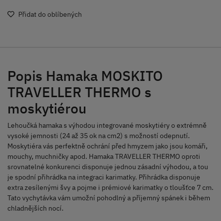
Přidat do oblíbených
Popis Hamaka MOSKITO
TRAVELLER THERMO s
moskytiérou
Lehoučká hamaka s výhodou integrované moskytiéry o extrémně
vysoké jemnosti (24 až 35 ok na cm2) s možností odepnutí.
Moskytiéra vás perfektně ochrání před hmyzem jako jsou komáři,
mouchy, muchničky apod. Hamaka TRAVELLER THERMO oproti
srovnatelné konkurenci disponuje jednou zásadní výhodou, a tou
je spodní přihrádka na integraci karimatky. Přihrádka disponuje
extra zesílenými švy a pojme i prémiové karimatky o tloušťce 7 cm.
Tato vychytávka vám umožní pohodlný a příjemný spánek i během
chladnějších nocí.