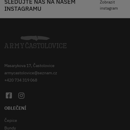
SLEDUJTE NÁS NA NAŠEM
Zobrazit
INSTAGRAMU
instagram
Masarykova 17, Častolovice
armycastolovice@seznam.cz
+420 734 319 068
OBLEČENÍ
Čepice
Bundy