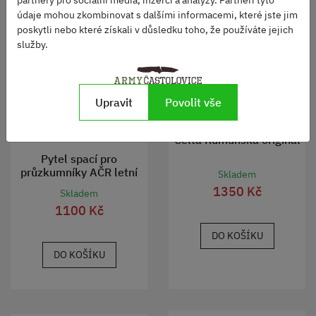
partnery pro sociální média, inzerci a analýzy. Partneři tyto
údaje mohou zkombinovat s dalšími informacemi, které jste jim
TOP
poskytli nebo které získali v důsledku toho, že používáte jejich
služby.
Upravit
Povolit vše
Celta Rumunská originál
Pytel spací pro
průzkumníky AČR letní
Skladem
1350 Kč
Skladem
1100 Kč
DO KOŠÍKU
DO KOŠÍKU