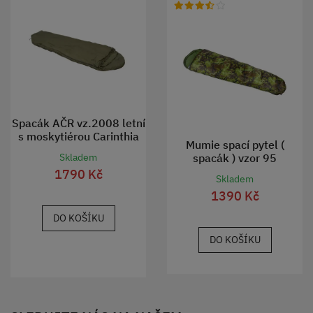
Spacák AČR vz.2008 letní
s moskytiérou Carinthia
Mumie spací pytel (
TMAVĚ ZELENÝ /
spacák ) vzor 95
Skladem
ORANŽOVÝ použitý
1790 Kč
Skladem
1390 Kč
DO KOŠÍKU
DO KOŠÍKU