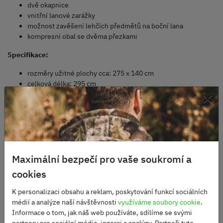
dvě okapnice
vnitřní lanové zarážky
možnost zavěšení lehčích předmětů na boční lana
kompresní obal se dvěma přezkami
Specifikace:
rozměry užitné plochy cca: 275 x 140 cm
celková délka: 295 cm
×
rozměry ve sbaleném stavu: 25 x 9,5 cm
maximální nosnost: 200 kg
maximální rozměry karimatky: 240 x 64 cm
jemnost moskytiéry: (24 až 35 ok na cm2
materiál: 210D nylon v rip-stop úpravě
hmotnost cca: 650 g
Maximální bezpečí pro vaše soukromí a
cookies
K personalizaci obsahu a reklam, poskytování funkcí sociálních
Alternativní produkty
médií a analýze naší návštěvnosti
využíváme soubory cookie
.
Informace o tom, jak náš web používáte, sdílíme se svými