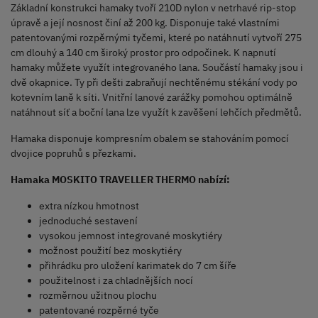
Základní konstrukci hamaky tvoří 210D nylon v netrhavé rip-stop
úpravě a její nosnost činí až 200 kg. Disponuje také vlastními
patentovanými rozpěrnými tyčemi, které po natáhnutí vytvoří 275
cm dlouhý a 140 cm široký prostor pro odpočinek. K napnutí
hamaky můžete využít integrovaného lana. Součástí hamaky jsou i
dvě okapnice. Ty při dešti zabraňují nechtěnému stékání vody po
kotevním laně k síti. Vnitřní lanové zarážky pomohou optimálně
natáhnout síť a boční lana lze využít k zavěšení lehčích předmětů.
Hamaka disponuje kompresním obalem se stahováním pomocí
dvojice popruhů s přezkami.
Hamaka MOSKITO TRAVELLER THERMO nabízí:
extra nízkou hmotnost
jednoduché sestavení
vysokou jemnost integrované moskytiéry
možnost použití bez moskytiéry
přihrádku pro uložení karimatek do 7 cm šíře
použitelnost i za chladnějších nocí
rozměrnou užitnou plochu
patentované rozpěrné tyče