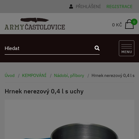
PŘIHLÁŠENÍ
REGISTRACE
0
0 KČ
MENU
Úvod
KEMPOVÁNÍ
Nádobí, příbory
Hrnek nerezový 0,4 l s u
Hrnek nerezový 0,4 l s uchy