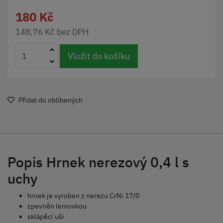
180 Kč
148,76 Kč bez DPH
Vložit do košíku
Přidat do oblíbených
Popis Hrnek nerezový 0,4 l s
uchy
hrnek je vyroben z nerezu CrNi 17/0
zpevněn lemovkou
sklápěcí uši