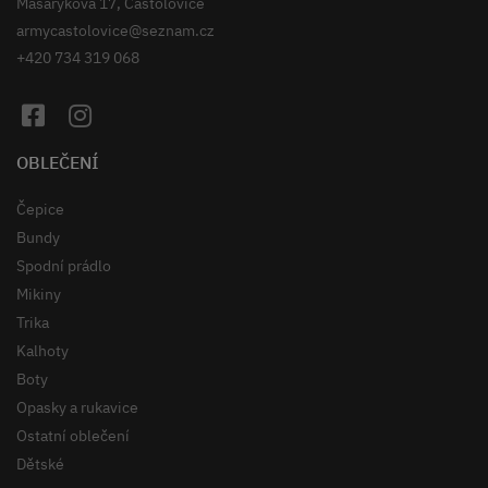
Masarykova 17, Častolovice
armycastolovice@seznam.cz
+420 734 319 068
OBLEČENÍ
Čepice
Bundy
Spodní prádlo
Mikiny
Trika
Kalhoty
Boty
Opasky a rukavice
Ostatní oblečení
Dětské