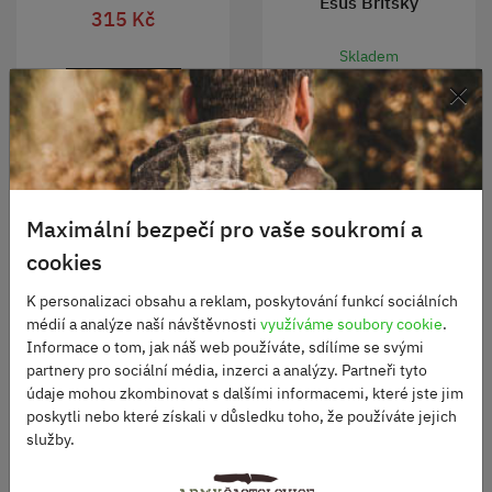
Ešus Britský
315 Kč
Skladem
×
350 Kč
DO KOŠÍKU
DO KOŠÍKU
Maximální bezpečí pro vaše soukromí a
cookies
K personalizaci obsahu a reklam, poskytování funkcí sociálních
médií a analýze naší návštěvnosti
využíváme soubory cookie
.
Informace o tom, jak náš web používáte, sdílíme se svými
partnery pro sociální média, inzerci a analýzy. Partneři tyto
údaje mohou zkombinovat s dalšími informacemi, které jste jim
poskytli nebo které získali v důsledku toho, že používáte jejich
služby.
Kořenka
BW nerezový příbor