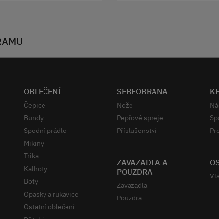
RAMU
OBLEČENÍ
SEBEOBRANA
K
Čepice
Nože
Ná
Bundy
Pepřové spreje
Sp
Spodní prádlo
Příslušenství
Pro
Mikiny
Trika
ZAVAZADLA A
OS
Kalhoty
POUZDRA
Vla
Boty
Zavazadla
Opasky a rukavice
Pouzdra
Ostatní oblečení