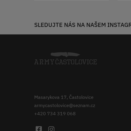
SLEDUJTE NÁS NA NAŠEM INSTAG
Masarykova 17, Častolovice
armycastolovice@seznam.cz
+420 734 319 068