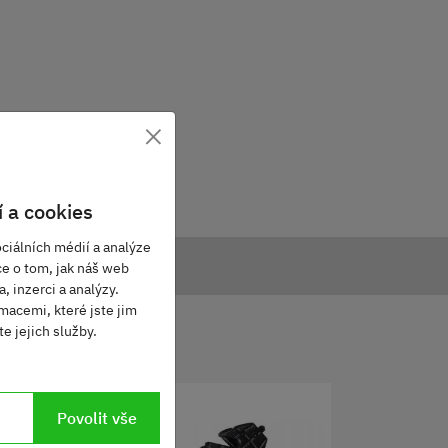
×
 a cookies
ciálních médií a analýze
ce o tom, jak náš web
, inzerci a analýzy.
macemi, které jste jim
e jejich služby.
Povolit vše