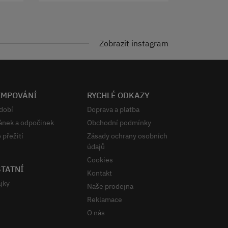
Zobrazit instagram
EMPOVÁNÍ
RYCHLÉ ODKAZY
dobí
Doprava a platba
ánek a odpočinek
Obchodní podmínky
 přežití
Zásady ochrany osobních
údajů
Cookies
TATNÍ
Kontakt
jky
Naše prodejna
Reklamace
O nás