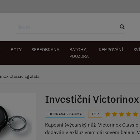
E
BOTY
SEBEOBRANA
BATOHY,
KEMPOVÁNÍ
SV
POUZDRA
inox Classic 1g zlata
Investiční Victorinox
DOPRAVA ZDARMA
TOP
Kapesní švýcarský nůž Victorinox Classic 
dodáván v exkluzivním dárkovém balení. V