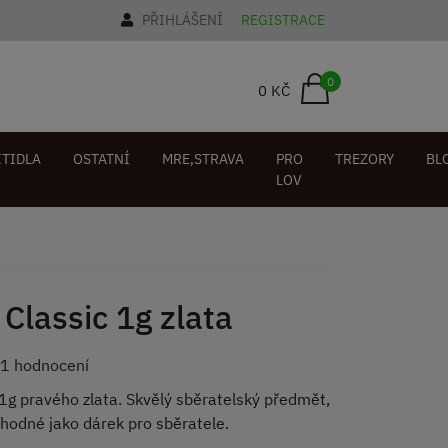
PŘIHLÁŠENÍ
REGISTRACE
0
0 KČ
ÍTIDLA
OSTATNÍ
MRE,STRAVA
PRO
TREZORY
BL
LOV
 Classic 1g zlata
1 hodnocení
1g pravého zlata. Skvělý sběratelský předmět,
hodné jako dárek pro sběratele.