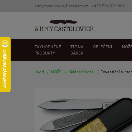
armycastolovice@seznam.cz
+420 734 319 068
ZVÝHODNĚNÉ
TIP NA
OBLEČENÍ
NOŽ
PRODUKTY
DÁREK
Úvod
NOŽE
Skládací nože
Investiční Victor