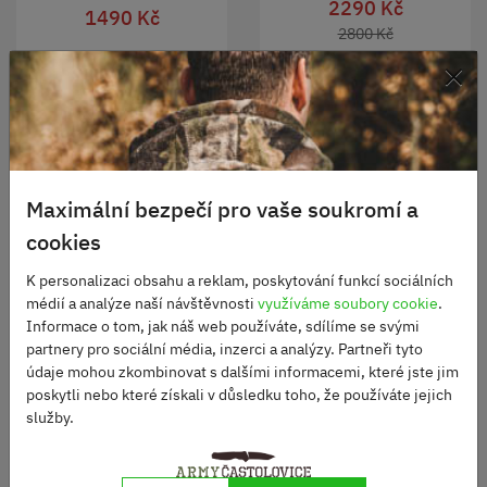
2290 Kč
1490 Kč
2800 Kč
×
ZOBRAZIT
ZOBRAZIT
Maximální bezpečí pro vaše soukromí a
DOPRAVA ZDARMA
cookies
K personalizaci obsahu a reklam, poskytování funkcí sociálních
médií a analýze naší návštěvnosti
využíváme soubory cookie
.
Informace o tom, jak náš web používáte, sdílíme se svými
partnery pro sociální média, inzerci a analýzy. Partneři tyto
údaje mohou zkombinovat s dalšími informacemi, které jste jim
poskytli nebo které získali v důsledku toho, že používáte jejich
Bunda M65 standard
služby.
Bunda zateplovací
speciální Carinthia
Skladem
multicam
1950 Kč