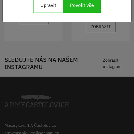
Skladem
Upravit
Povolit vše
9500 Kč
ZOBRAZIT
ZOBRAZIT
SLEDUJTE NÁS NA NAŠEM
Zobrazit
INSTAGRAMU
instagram
Masarykova 17, Častolovice
armycastolovice@seznam.cz