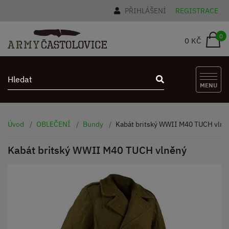
PŘIHLÁŠENÍ
REGISTRACE
0
0 KČ
MENU
Úvod
OBLEČENÍ
Bundy
Kabát britský WWII M40 TUCH vlně
Kabát britský WWII M40 TUCH vlněný