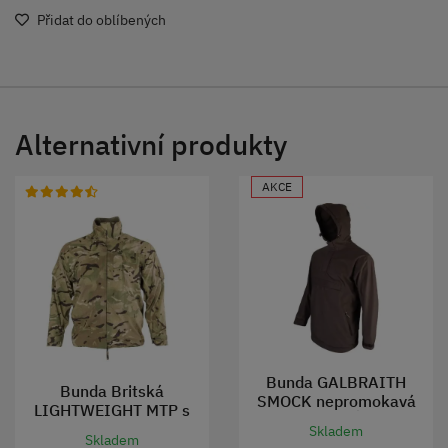
Přidat do oblíbených
Alternativní produkty
AKCE
Bunda GALBRAITH
Bunda Britská
SMOCK nepromokavá
LIGHTWEIGHT MTP s
HNĚDÁ
membránou použitá
Skladem
Skladem