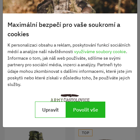
Maximální bezpečí pro vaše soukromí a
cookies
K personalizaci obsahu a reklam, poskytování funkcí sociálních
Kalhoty BDU Ripstop
Pracovní kalhoty AČR
médií a analýze naší návštěvnosti
využíváme soubory cookie
.
Informace o tom, jak náš web používáte, sdílíme se svými
partnery pro sociální média, inzerci a analýzy. Partneři tyto
Skladem
Skladem
údaje mohou zkombinovat s dalšími informacemi, které jste jim
950 Kč
480 Kč
poskytli nebo které získali v důsledku toho, že používáte jejich
služby.
ZOBRAZIT
ZOBRAZIT
Upravit
Povolit vše
TOP