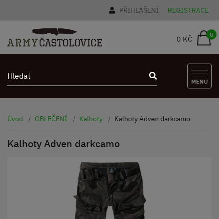
PŘIHLÁŠENÍ
REGISTRACE
0
0 KČ
MENU
Úvod
OBLEČENÍ
Kalhoty
Kalhoty Adven darkcamo
Kalhoty Adven darkcamo