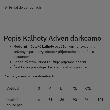
Přidat do oblíbených
Popis Kalhoty Adven darkcamo
Moderní městské kalhoty
se zúženými nohavicemi a
sníženým pasem vyrobené z příjemného materiálu s
elastanem.
Pohodlný střih kalhot zajišťuje příjemné nošení.
Šest kapes poskytuje dostatečný úložný prostor.
Rozměry měřeny v centimetrech
Velikost
S
M
L
XL
XXL
Maximální
cm
81
86
90
96
101
obvod pasu