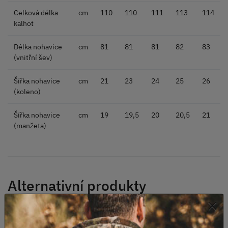
Celková délka
cm
110
110
111
113
114
kalhot
Délka nohavice
cm
81
81
81
82
83
(vnitřní šev)
Šířka nohavice
cm
21
23
24
25
26
(koleno)
Šířka nohavice
cm
19
19,5
20
20,5
21
(manžeta)
Alternativní produkty
×