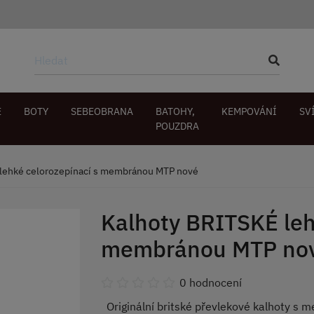
E
BOTY
SEBEOBRANA
BATOHY,
KEMPOVÁNÍ
SV
POUZDRA
lehké celorozepínací s membránou MTP nové
Kalhoty BRITSKÉ leh
membránou MTP no
0 hodnocení
Originální britské převlekové kalhoty s