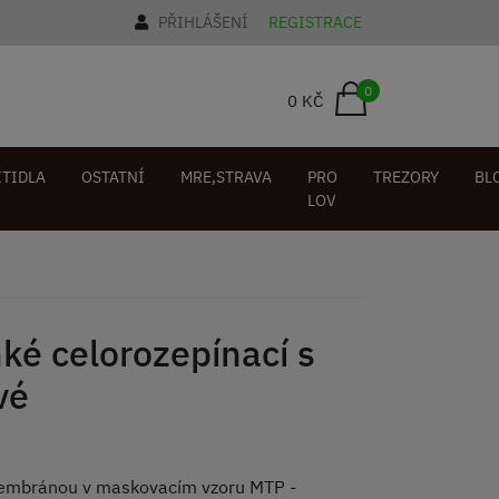
PŘIHLÁŠENÍ
REGISTRACE
0
0 KČ
ÍTIDLA
OSTATNÍ
MRE,STRAVA
PRO
TREZORY
BL
LOV
ké celorozepínací s
vé
 membránou v maskovacím vzoru MTP -