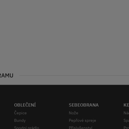
RAMU
OBLEČENÍ
SEBEOBRANA
K
Čepice
Nože
Ná
Bundy
Pepřové spreje
Sp
Spodní prádlo
Příslušenství
Pro