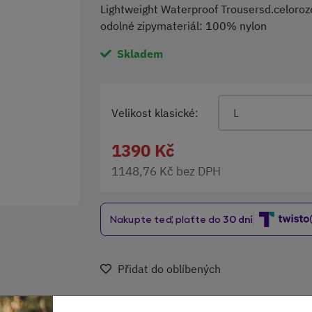
Lightweight Waterproof Trousersd.celoroze
odolné zipymateriál: 100% nylon
Skladem
Velikost klasické:
L
1390 Kč
1148,76 Kč bez DPH
Přidat do oblíbených