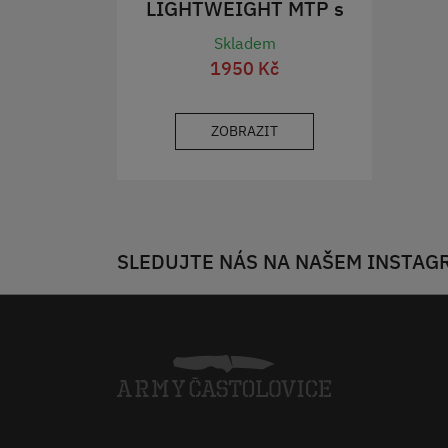
LIGHTWEIGHT MTP s
membránou nová
Skladem
1950 Kč
ZOBRAZIT
SLEDUJTE NÁS NA NAŠEM INSTAG