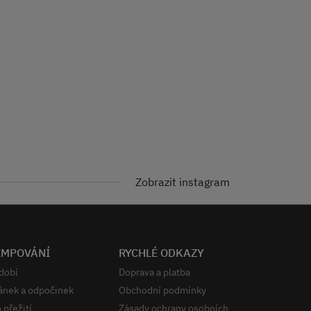
Zobrazit instagram
EMPOVÁNÍ
RYCHLÉ ODKAZY
dobí
Doprava a platba
ánek a odpočinek
Obchodní podmínky
 přežití
Zásady ochrany osobních