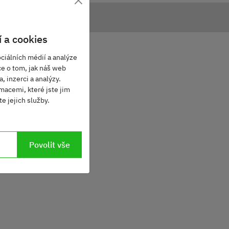
 a cookies
ciálních médií a analýze
ce o tom, jak náš web
, inzerci a analýzy.
macemi, které jste jim
e jejich služby.
Povolit vše