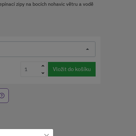
pínací zipy na bocích nohavic větru a vodě
Vložit do košíku
×