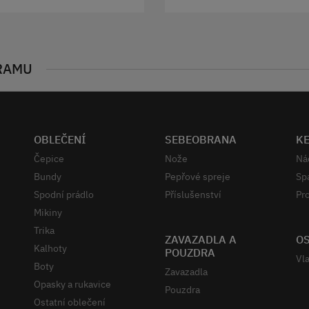
RAMU
OBLEČENÍ
SEBEOBRANA
K
Čepice
Nože
Ná
Bundy
Pepřové spreje
Sp
Spodní prádlo
Příslušenství
Pro
Mikiny
Trika
ZAVAZADLA A
OS
Kalhoty
POUZDRA
Vla
Boty
Zavazadla
Opasky a rukavice
Pouzdra
Ostatní oblečení