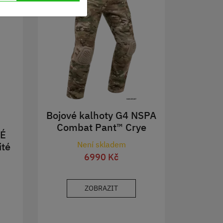
Bojové kalhoty G4 NSPA
Combat Pant™ Crye
KÉ
Precision™ MultiCam
Není skladem
ité
6990 Kč
ZOBRAZIT