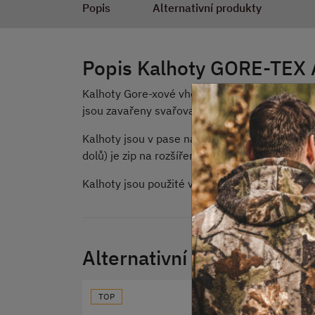
Popis
Alternativní produkty
Popis Kalhoty GORE-TEX 
Kalhoty Gore-xové vhodné do zvlášť chladného
jsou zavařeny svařovací páskou. Jedná se o v
Kalhoty jsou v pase na gumu, zapínání na pate
dolů) je zip na rozšíření kalhot.
Kalhoty jsou použité v dobrém stavu.
Alternativní produkty
TOP