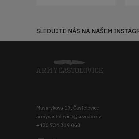
SLEDUJTE NÁS NA NAŠEM INSTAG
Masarykova 17, Častolovice
armycastolovice@seznam.cz
+420 734 319 068