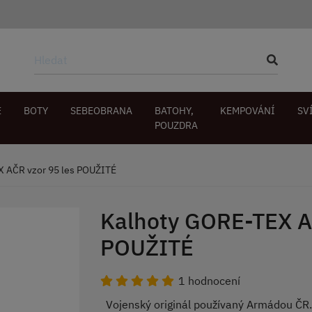
E
BOTY
SEBEOBRANA
BATOHY,
KEMPOVÁNÍ
SV
POUZDRA
 AČR vzor 95 les POUŽITÉ
Kalhoty GORE-TEX AČ
POUŽITÉ
1 hodnocení
Vojenský originál používaný Armádou ČR