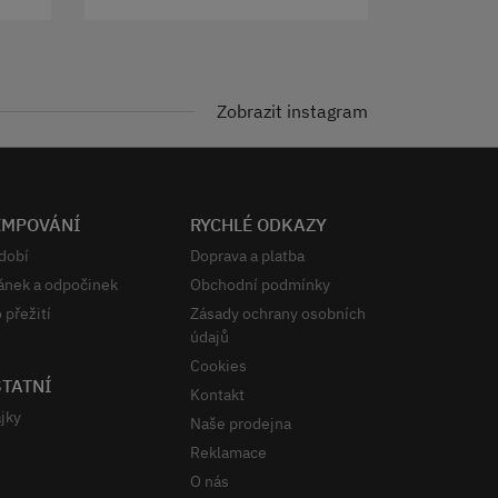
Zobrazit instagram
EMPOVÁNÍ
RYCHLÉ ODKAZY
dobí
Doprava a platba
ánek a odpočinek
Obchodní podmínky
 přežití
Zásady ochrany osobních
údajů
Cookies
TATNÍ
Kontakt
jky
Naše prodejna
Reklamace
O nás