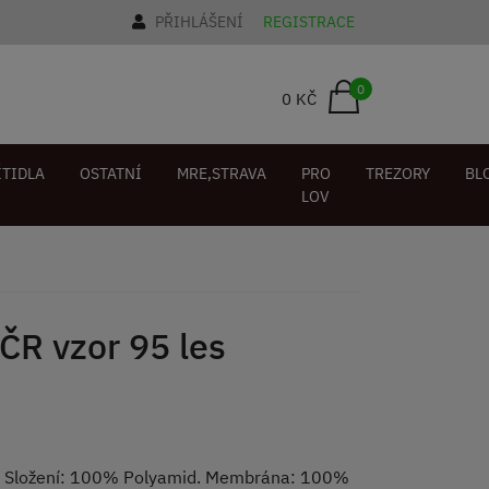
PŘIHLÁŠENÍ
REGISTRACE
0
0 KČ
ÍTIDLA
OSTATNÍ
MRE,STRAVA
PRO
TREZORY
BL
LOV
R vzor 95 les
. Složení: 100% Polyamid. Membrána: 100%