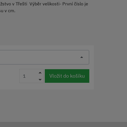
stvo v Třešti Výběr velikosti- První číslo je
asu v cm.
Vložit do košíku