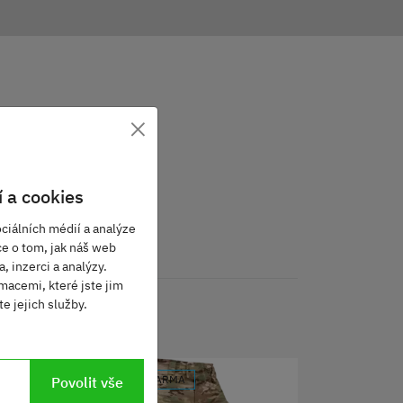
×
 a cookies
ciálních médií a analýze
ce o tom, jak náš web
, inzerci a analýzy.
macemi, které jste jim
e jejich služby.
DOPRAVA ZDARMA
Povolit vše