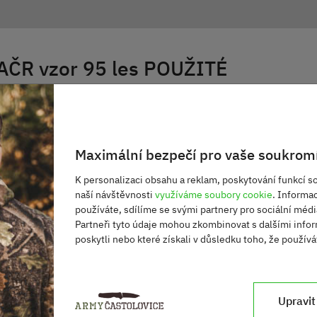
AČR vzor 95 les POUŽITÉ
 počasí. Chrání proti vodě, větru a prachu. Všechny švy
ojenský originál používaný AČR.
nt a poklopec na zip. Ve spodní části nohavic (od kolen
Maximální bezpečí pro vaše soukromí
K personalizaci obsahu a reklam, poskytování funkcí so
naší návštěvnosti
využíváme soubory cookie
. Informa
používáte, sdílíme se svými partnery pro sociální média
Partneři tyto údaje mohou zkombinovat s dalšími infor
poskytli nebo které získali v důsledku toho, že používát
Upravit