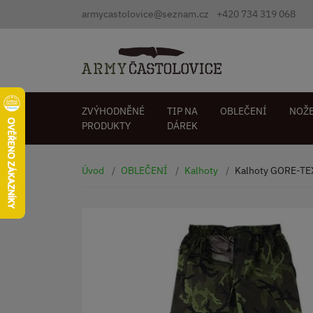
armycastolovice@seznam.cz
+420 734 319 068
ZVÝHODNĚNÉ
TIP NA
OBLEČENÍ
NOŽ
PRODUKTY
DÁREK
Úvod
OBLEČENÍ
Kalhoty
Kalhoty GORE-TEX