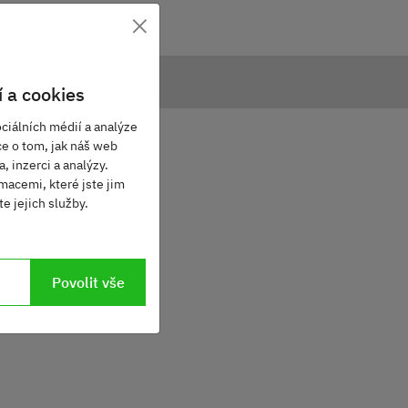
×
 a cookies
ciálních médií a analýze
ce o tom, jak náš web
, inzerci a analýzy.
macemi, které jste jim
e jejich služby.
Povolit vše