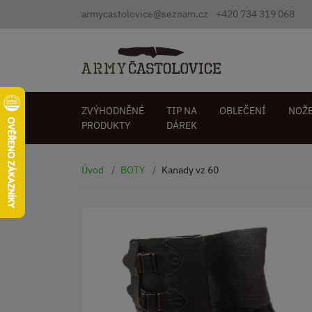
armycastolovice@seznam.cz
+420 734 319 068
ZVÝHODNĚNÉ
TIP NA
OBLEČENÍ
NOŽ
PRODUKTY
DÁREK
Úvod
BOTY
Kanady vz 60