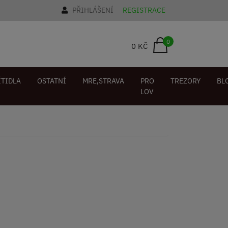
PŘIHLÁŠENÍ
REGISTRACE
0
0 KČ
ÍTIDLA
OSTATNÍ
MRE,STRAVA
PRO
TREZORY
BL
LOV