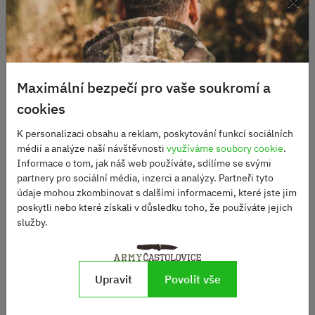
Související produkty
Maximální bezpečí pro vaše soukromí a
cookies
K personalizaci obsahu a reklam, poskytování funkcí sociálních
médií a analýze naší návštěvnosti
využíváme soubory cookie
.
Posuvka na opasek BW
Informace o tom, jak náš web používáte, sdílíme se svými
ALU použitá
partnery pro sociální média, inzerci a analýzy. Partneři tyto
Posuvka na opasek AČR
údaje mohou zkombinovat s dalšími informacemi, které jste jim
Skladem
poskytli nebo které získali v důsledku toho, že používáte jejich
40 Kč
Skladem
služby.
55 Kč
DO KOŠÍKU
Upravit
Povolit vše
DO KOŠÍKU