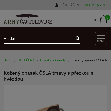
PŘIHLÁŠENÍ
REGISTRACE
0
0 KČ
MENU
Úvod
OBLEČENÍ
Opasky a kšandy
Kožený opasek ČSLA tmav
Kožený opasek ČSLA tmavý s přezkou s
hvězdou