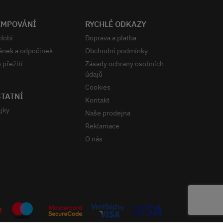
EMPOVÁNÍ
RYCHLÉ ODKAZY
dobí
Doprava a platba
ánek a odpočinek
Obchodní podmínky
 přežití
Zásady ochrany osobních
údajů
Cookies
TATNÍ
Kontakt
jky
Naše prodejna
Reklamace
O nás