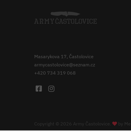
Masarykova 17, Častolovice
armycastolovice@seznam.cz
+420 734 319 068
Copyright © 2026 Army Častolovice.
by
Med