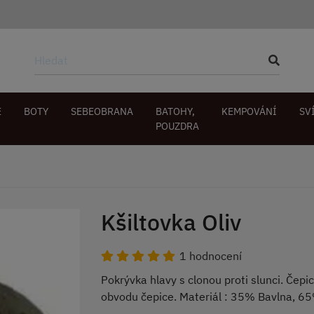
E
BOTY
SEBEOBRANA
BATOHY,
KEMPOVÁNÍ
SV
POUZDRA
Kšiltovka Oliv
1 hodnocení
Pokrývka hlavy s clonou proti slunci. Čepi
obvodu čepice. Materiál : 35% Bavlna, 65