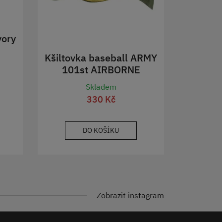
vory
Kšiltovka baseball ARMY
101st AIRBORNE
ZELENÁ
Skladem
330 Kč
DO KOŠÍKU
Zobrazit instagram