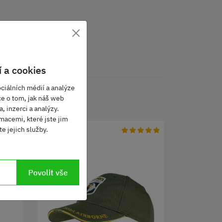
×
 a cookies
ciálních médií a analýze
ce o tom, jak náš web
, inzerci a analýzy.
macemi, které jste jim
e jejich služby.
Povolit vše