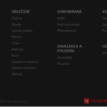
OBLEČENÍ
SEBEOBRANA
K
Čepice
Nože
Ná
Bundy
Pepřové spreje
Sp
Spodní prádlo
Příslušenství
Pro
Mikiny
Trika
ZAVAZADLA A
OS
Kalhoty
POUZDRA
Vla
Boty
Zavazadla
Opasky a rukavice
Pouzdra
Ostatní oblečení
Dětské
ia Heroes s.r.o.