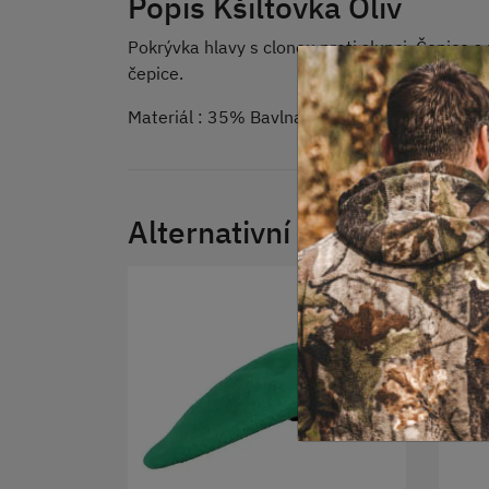
Popis Kšiltovka Oliv
Pokrývka hlavy s clonou proti slunci. Čepice 
čepice.
Materiál : 35% Bavlna, 65% Polyester. Výrob
Alternativní produkty