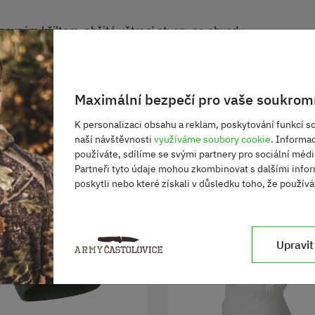
s pevným kšiltem, obšité větrací otvory po obvodu
ce : MFH
Maximální bezpečí pro vaše soukromí
K personalizaci obsahu a reklam, poskytování funkcí so
naší návštěvnosti
využíváme soubory cookie
. Informa
používáte, sdílíme se svými partnery pro sociální média
Partneři tyto údaje mohou zkombinovat s dalšími infor
poskytli nebo které získali v důsledku toho, že používát
Upravit