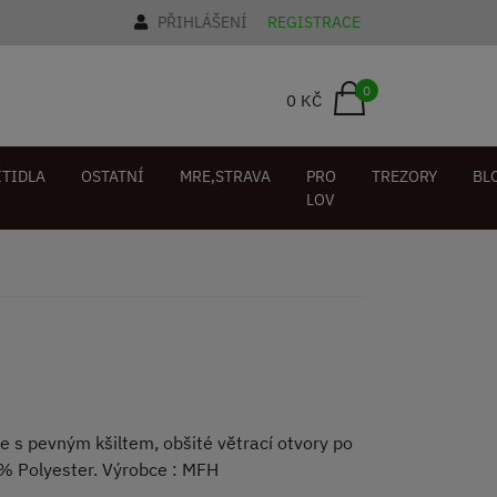
PŘIHLÁŠENÍ
REGISTRACE
0
0 KČ
ÍTIDLA
OSTATNÍ
MRE,STRAVA
PRO
TREZORY
BL
LOV
ce s pevným kšiltem, obšité větrací otvory po
% Polyester. Výrobce : MFH