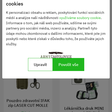
Lékárnička druk MIDI
cookies
vybavená ZELENÁ
Skladem
350 Kč
K personalizaci obsahu a reklam, poskytování funkcí sociálních
Skladem
médií a analýze naší návštěvnosti
využíváme soubory cookie
.
280 Kč
Informace o tom, jak náš web používáte, sdílíme se svými
DO KOŠÍKU
partnery pro sociální média, inzerci a analýzy. Partneři tyto
údaje mohou zkombinovat s dalšími informacemi, které jste jim
DO KOŠÍKU
poskytli nebo které získali v důsledku toho, že používáte jejich
služby.
Upravit
Povolit vše
Pouzdro zdravotní IFAK
zip LASER CUT MOLLE
Lékárnička druk MINI
včetně nůžek ZELENÉ