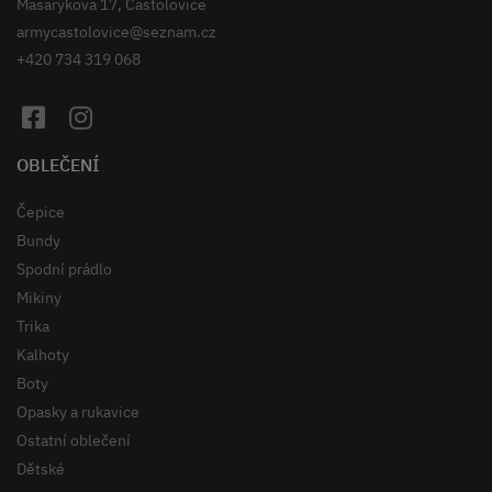
Masarykova 17, Častolovice
armycastolovice@seznam.cz
+420 734 319 068
OBLEČENÍ
Čepice
Bundy
Spodní prádlo
Mikiny
Trika
Kalhoty
Boty
Opasky a rukavice
Ostatní oblečení
Dětské