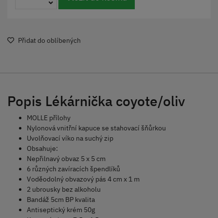
Přidat do oblíbených
Popis Lékárnička coyote/oliv
MOLLE přílohy
Nylonová vnitřní kapuce se stahovací šňůrkou
Uvolňovací víko na suchý zip
Obsahuje:
Nepřilnavý obvaz 5 x 5 cm
6 různých zavíracích špendlíků
Voděodolný obvazový pás 4 cm x 1 m
2 ubrousky bez alkoholu
Bandáž 5cm BP kvalita
Antiseptický krém 50g