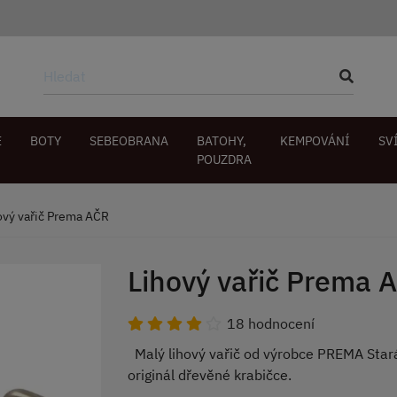
E
BOTY
SEBEOBRANA
BATOHY,
KEMPOVÁNÍ
SV
POUZDRA
ový vařič Prema AČR
Lihový vařič Prema 
18 hodnocení
Malý lihový vařič od výrobce PREMA Star
originál dřevěné krabičce.