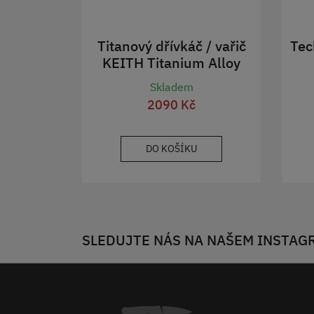
Titanový dřívkáč / vařič
Tec
KEITH Titanium Alloy
Backpacking Wood Stove
Skladem
2090 Kč
DO KOŠÍKU
SLEDUJTE NÁS NA NAŠEM INSTAG