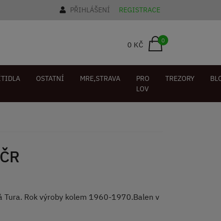
PŘIHLÁŠENÍ
REGISTRACE
0
0 KČ
ÍTIDLA
OSTATNÍ
MRE,STRAVA
PRO
TREZORY
BL
LOV
AČR
á Tura. Rok výroby kolem 1960-1970.Balen v