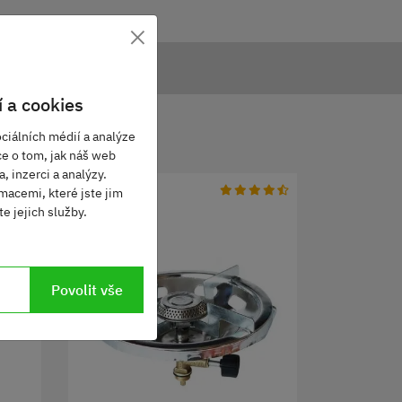
×
 a cookies
ciálních médií a analýze
ce o tom, jak náš web
, inzerci a analýzy.
macemi, které jste jim
e jejich služby.
Povolit vše