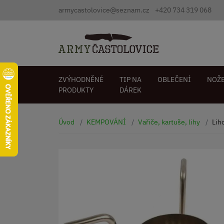
armycastolovice@seznam.cz
+420 734 319 068
ZVÝHODNĚNÉ
TIP NA
OBLEČENÍ
NOŽ
PRODUKTY
DÁREK
Úvod
KEMPOVÁNÍ
Vařiče, kartuše, lihy
Lih