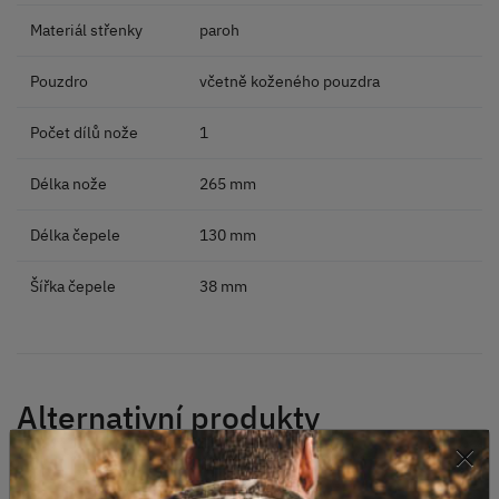
Materiál střenky
paroh
Pouzdro
včetně koženého pouzdra
Počet dílů nože
1
Délka nože
265 mm
Délka čepele
130 mm
Šířka čepele
38 mm
Alternativní produkty
×