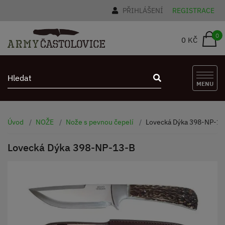
PŘIHLÁŠENÍ
REGISTRACE
0
0 KČ
MENU
Úvod
NOŽE
Nože s pevnou čepelí
Lovecká Dýka 398-NP-13
Lovecká Dýka 398-NP-13-B