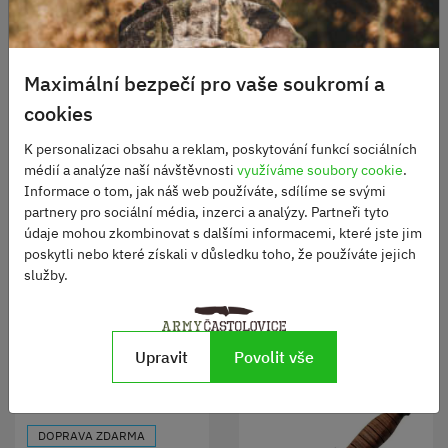
Maximální bezpečí pro vaše soukromí a
cookies
Nůž Smith&Wesson
K personalizaci obsahu a reklam, poskytování funkcí sociálních
EXTREME OPS karambit
médií a analýze naší návštěvnosti
využíváme soubory cookie
.
Bajonet Španělský CETME
hladké ostří ČERNÝ
Informace o tom, jak náš web používáte, sdílíme se svými
typ 58 se závěsem
Není skladem
partnery pro sociální média, inzerci a analýzy. Partneři tyto
1260 Kč
Skladem
údaje mohou zkombinovat s dalšími informacemi, které jste jim
1790 Kč
poskytli nebo které získali v důsledku toho, že používáte jejich
služby.
DO KOŠÍKU
DO KOŠÍKU
Upravit
Povolit vše
DOPRAVA ZDARMA