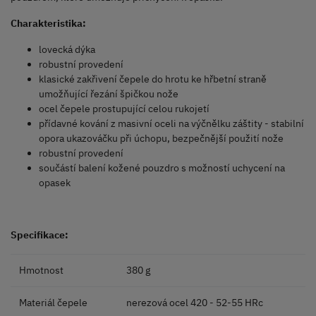
Charakteristika:
lovecká dýka
robustní provedení
klasické zakřivení čepele do hrotu ke hřbetní straně
umožňující řezání špičkou nože
ocel čepele prostupující celou rukojetí
přídavné kování z masivní oceli na výčnělku záštity - stabilní
opora ukazováčku při úchopu, bezpečnější použití nože
robustní provedení
součástí balení kožené pouzdro s možností uchycení na
opasek
Specifikace:
Hmotnost
380 g
Materiál čepele
nerezová ocel 420 - 52-55 HRc