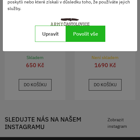
poskytli nebo které získali v důsledku toho, že používáte jejich
služby.
Upravit
Povolit vše
Mačeta Festa 49 cm
Sekera hasičská zásahová
F4 originál
Skladem
Není skladem
650 Kč
1690 Kč
DO KOŠÍKU
DO KOŠÍKU
SLEDUJTE NÁS NA NAŠEM
Zobrazit
INSTAGRAMU
instagram