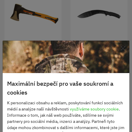
×
Štípací sekera
Mačeta Kukri černá
Skladem
Skladem
450 Kč
1350 Kč
Maximální bezpečí pro vaše soukromí a
DO KOŠÍKU
DO KOŠÍKU
cookies
K personalizaci obsahu a reklam, poskytování funkcí sociálních
médií a analýze naší návštěvnosti
využíváme soubory cookie
.
Informace o tom, jak náš web používáte, sdílíme se svými
partnery pro sociální média, inzerci a analýzy. Partneři tyto
údaje mohou zkombinovat s dalšími informacemi, které jste jim