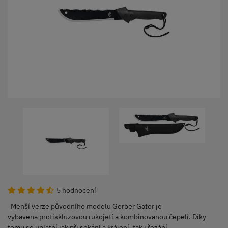
5 hodnocení
Menší verze původního modelu Gerber Gator je
vybavena protiskluzovou rukojetí a kombinovanou čepelí. Díky
tomu se uplatní jak při sekání a krájení, tak i řezání.