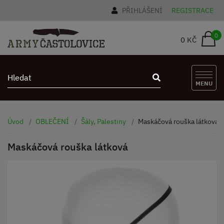
PŘIHLÁŠENÍ
REGISTRACE
0
0 KČ
MENU
Úvod
OBLEČENÍ
Šály, Palestiny
Maskáčová rouška látková
Maskáčová rouška látková