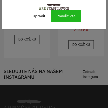
Šála AČR pletená vlněná
BÍLÁ
Shemagh černá/béžová
Upravit
Povolit vše
Skladem
90 Kč
Skladem
210 Kč
DO KOŠÍKU
DO KOŠÍKU
SLEDUJTE NÁS NA NAŠEM
Zobrazit
INSTAGRAMU
instagram