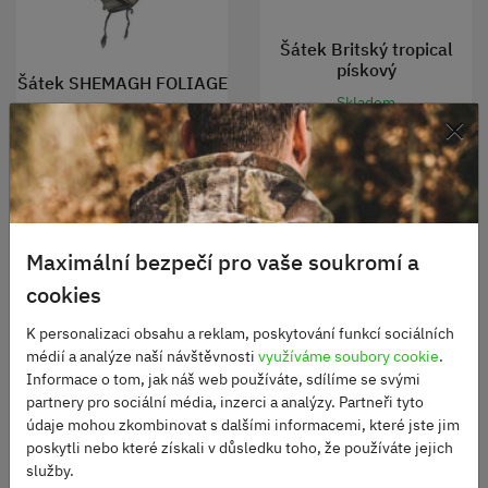
Šátek Britský tropical
pískový
Šátek SHEMAGH FOLIAGE
Skladem
×
60 Kč
Skladem
210 Kč
DO KOŠÍKU
DO KOŠÍKU
Maximální bezpečí pro vaše soukromí a
cookies
TOP
K personalizaci obsahu a reklam, poskytování funkcí sociálních
médií a analýze naší návštěvnosti
využíváme soubory cookie
.
Informace o tom, jak náš web používáte, sdílíme se svými
partnery pro sociální média, inzerci a analýzy. Partneři tyto
údaje mohou zkombinovat s dalšími informacemi, které jste jim
poskytli nebo které získali v důsledku toho, že používáte jejich
služby.