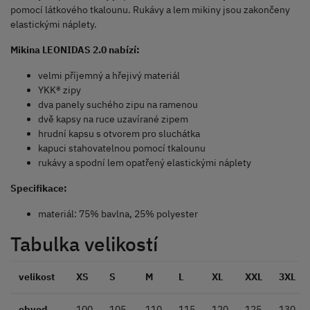
pomocí látkového tkalounu. Rukávy a lem mikiny jsou zakončeny
elastickými náplety.
Mikina LEONIDAS 2.0 nabízí:
velmi příjemný a hřejivý materiál
YKK® zipy
dva panely suchého zipu na ramenou
dvě kapsy na ruce uzavírané zipem
hrudní kapsu s otvorem pro sluchátka
kapuci stahovatelnou pomocí tkalounu
rukávy a spodní lem opatřený elastickými náplety
Specifikace:
materiál: 75% bavlna, 25% polyester
Tabulka velikostí
velikost
XS
S
M
L
XL
XXL
3XL
obvod
100
105
110
115
120
125
130