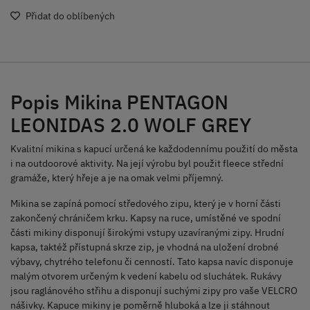
Přidat do oblíbených
Popis Mikina PENTAGON
LEONIDAS 2.0 WOLF GREY
Kvalitní mikina s kapucí určená ke každodennímu použití do města
i na outdoorové aktivity. Na její výrobu byl použit fleece střední
gramáže, který hřeje a je na omak velmi příjemný.
Mikina se zapíná pomocí středového zipu, který je v horní části
zakončený chráničem krku. Kapsy na ruce, umístěné ve spodní
části mikiny disponují širokými vstupy uzavíranými zipy. Hrudní
kapsa, taktéž přístupná skrze zip, je vhodná na uložení drobné
výbavy, chytrého telefonu či cenností. Tato kapsa navíc disponuje
malým otvorem určeným k vedení kabelu od sluchátek. Rukávy
jsou raglánového střihu a disponují suchými zipy pro vaše VELCRO
nášivky. Kapuce mikiny je poměrně hluboká a lze ji stáhnout