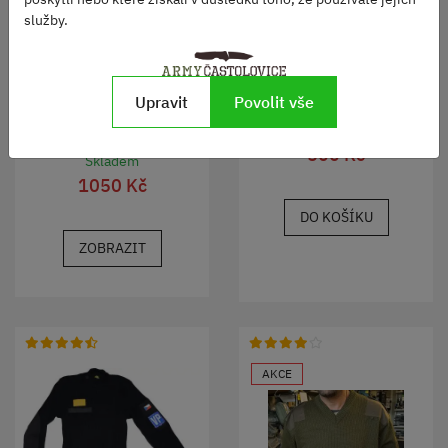
služby.
Svetr Britský komando
modrý
Upravit
Povolit vše
Vesta 2007 pro výkonné
letce AČR BÉŽOVÁ použitá
Skladem
500 Kč
Skladem
1050 Kč
DO KOŠÍKU
ZOBRAZIT
AKCE