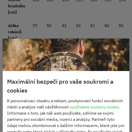
hrudníku
[cm]
délka
79
80
81
82
83
84
85
rukávů
[cm]
×
délka
66
67,5
69
71
73
75
75,5
zad [cm]
Maximální bezpečí pro vaše soukromí a
cookies
Alternativní produkty
K personalizaci obsahu a reklam, poskytování funkcí sociálních
médií a analýze naší návštěvnosti
využíváme soubory cookie
.
Informace o tom, jak náš web používáte, sdílíme se svými
partnery pro sociální média, inzerci a analýzy. Partneři tyto
údaje mohou zkombinovat s dalšími informacemi, které jste jim
poskytli nebo které získali v důsledku toho, že používáte jejich