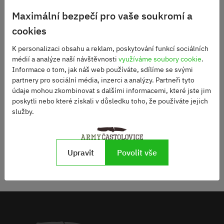
Maximální bezpečí pro vaše soukromí a
cookies
Sada pro uzamčení
muniční bedny
K personalizaci obsahu a reklam, poskytování funkcí sociálních
médií a analýze naší návštěvnosti
využíváme soubory cookie
.
Skladem
Informace o tom, jak náš web používáte, sdílíme se svými
220 Kč
partnery pro sociální média, inzerci a analýzy. Partneři tyto
údaje mohou zkombinovat s dalšími informacemi, které jste jim
poskytli nebo které získali v důsledku toho, že používáte jejich
DO KOŠÍKU
služby.
Upravit
Povolit vše
SLEDUJTE NÁS NA NAŠEM
Zobrazit
INSTAGRAMU
instagram