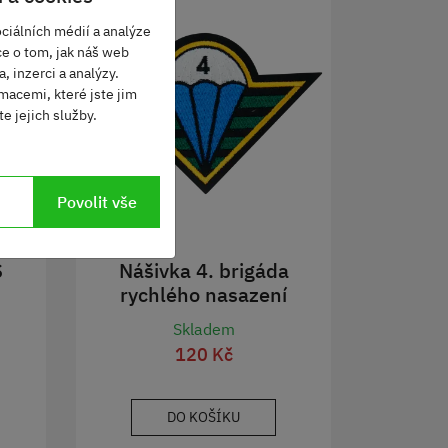
ciálních médií a analýze
ce o tom, jak náš web
, inzerci a analýzy.
macemi, které jste jim
e jejich služby.
Povolit vše
S
Nášivka 4. brigáda
rychlého nasazení
Skladem
120 Kč
DO KOŠÍKU