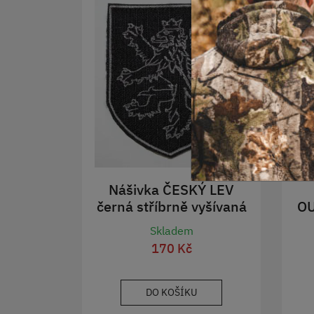
Nášivka ČESKÝ LEV
černá stříbrně vyšívaná
O
Skladem
170 Kč
DO KOŠÍKU