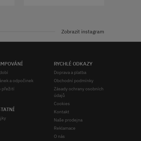
Zobrazit instagram
EMPOVÁNÍ
RYCHLÉ ODKAZY
dobí
Doprava a platba
ánek a odpočinek
Obchodní podmínky
 přežití
Zásady ochrany osobních
údajů
Cookies
TATNÍ
Kontakt
jky
Naše prodejna
Reklamace
O nás