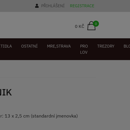
PŘIHLÁŠENÍ
REGISTRACE
0
0 KČ
ÍTIDLA
OSTATNÍ
MRE,STRAVA
PRO
TREZORY
BL
LOV
NIK
: 13 x 2,5 cm (standardní jmenovka)