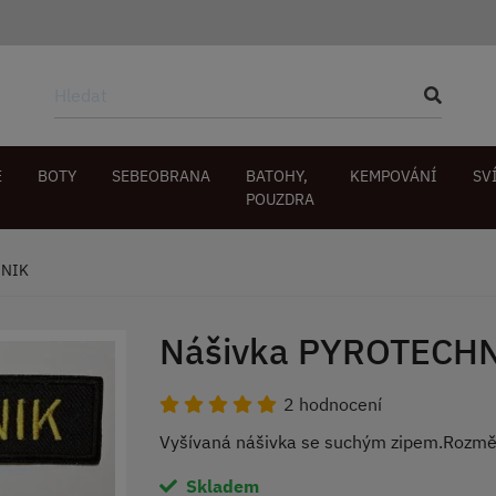
E
BOTY
SEBEOBRANA
BATOHY,
KEMPOVÁNÍ
SV
POUZDRA
HNIK
Nášivka PYROTECH
2 hodnocení
Vyšívaná nášivka se suchým zipem.Rozměr
Skladem