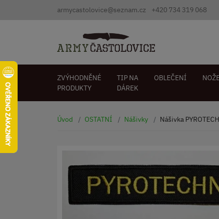
armycastolovice@seznam.cz
+420 734 319 068
ZVÝHODNĚNÉ
TIP NA
OBLEČENÍ
NOŽ
PRODUKTY
DÁREK
Úvod
OSTATNÍ
Nášivky
Nášivka PYROTEC