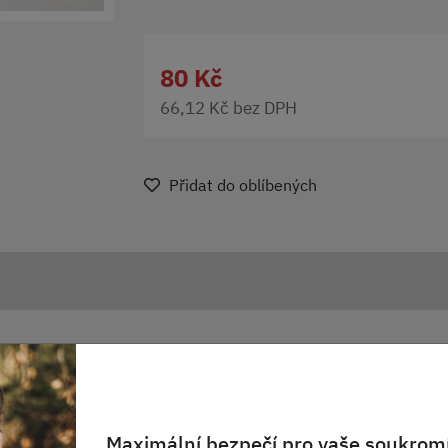
80 Kč
66,12 Kč bez DPH
Přidat do oblíbených
Maximální bezpečí pro vaše soukromí