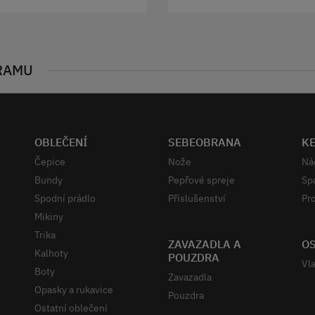
RAMU
OBLEČENÍ
SEBEOBRANA
K
Čepice
Nože
Ná
Bundy
Pepřové spreje
Sp
Spodní prádlo
Příslušenství
Pro
Mikiny
Trika
ZAVAZADLA A
OS
Kalhoty
POUZDRA
Vla
Boty
Zavazadla
Opasky a rukavice
Pouzdra
Ostatní oblečení