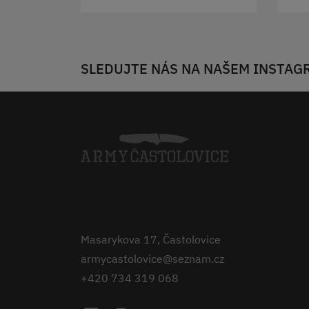
SLEDUJTE NÁS NA NAŠEM INSTAG
Masarykova 17, Častolovice
armycastolovice@seznam.cz
+420 734 319 068