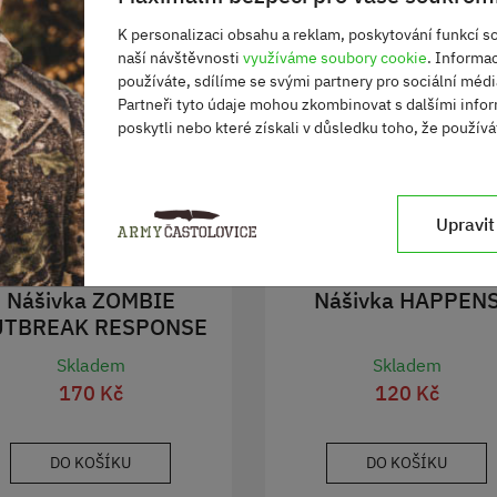
K personalizaci obsahu a reklam, poskytování funkcí so
naší návštěvnosti
využíváme soubory cookie
. Informa
používáte, sdílíme se svými partnery pro sociální média
Partneři tyto údaje mohou zkombinovat s dalšími infor
poskytli nebo které získali v důsledku toho, že používát
Upravit
Nášivka ZOMBIE
Nášivka HAPPEN
UTBREAK RESPONSE
TEAM
Skladem
Skladem
170 Kč
120 Kč
DO KOŠÍKU
DO KOŠÍKU