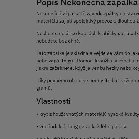
Popis Nekonečná zápalka 
Nekonečná zápalka tě zavede zpátky do starýc
materiálů zajistí spolehlivý provoz a dlouhou ž
Nechcete nosit po kapsách krabičky se zápalk
nebudete bez ohně.
Tato zápalka je skladná a vejde se vám do jak
nebo zapálíte gril. Pomocí kroužku si zápalku
jiskru zažehnete, když je venku hezky nebo kdy
Díky pevnému obalu se nemusíte bát každého p
gramů.
Vlastnosti
• kryt z houževnatých materiálů vysoké kvalit
• voděodolná, funguje za každého počasí
• praktický kroužek na připevnění na klíče