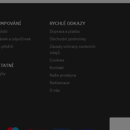
EMPOVÁNÍ
RYCHLÉ ODKAZY
dobí
Doprava a platba
ánek a odpočinek
Obchodní podmínky
 přežití
Zásady ochrany osobních
údajů
Cookies
TATNÍ
Kontakt
jky
Naše prodejna
Reklamace
O nás