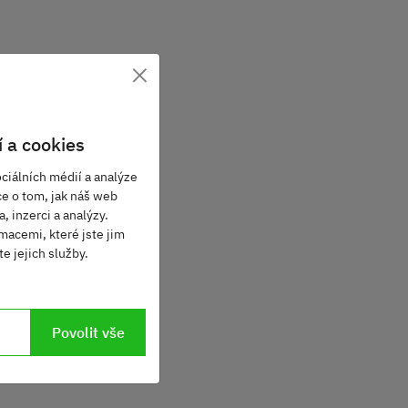
×
 a cookies
ciálních médií a analýze
ce o tom, jak náš web
, inzerci a analýzy.
macemi, které jste jim
e jejich služby.
Povolit vše