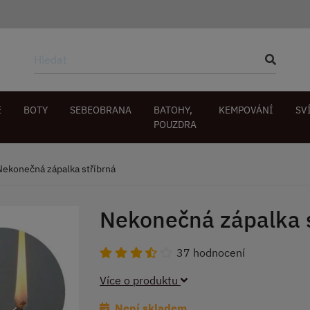
E
BOTY
SEBEOBRANA
BATOHY,
KEMPOVÁNÍ
SV
POUZDRA
Nekonečná zápalka stříbrná
Nekonečná zápalka s
37 hodnocení
Více o produktu
Není skladem