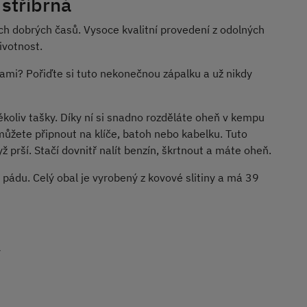
stříbrná
h dobrých časů. Vysoce kvalitní provedení z odolných
ivotnost.
ami? Pořiďte si tuto nekonečnou zápalku a už nikdy
ékoliv tašky. Díky ní si snadno rozděláte oheň v kempu
 můžete připnout na klíče, batoh nebo kabelku. Tuto
ž prší. Stačí dovnitř nalít benzín, škrtnout a máte oheň.
ádu. Celý obal je vyrobený z kovové slitiny a má 39
y