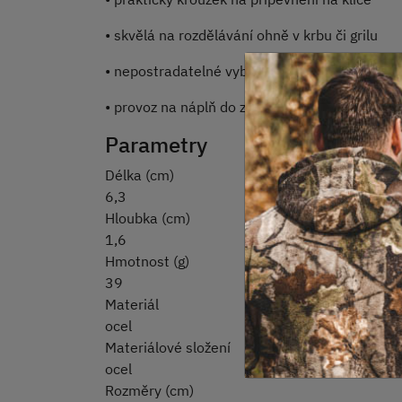
• skvělá na rozdělávání ohně v krbu či grilu
• nepostradatelné vybavení na kempování
• provoz na náplň do zapalovače (není součástí
Parametry
Délka (cm)
6,3
Hloubka (cm)
1,6
Hmotnost (g)
39
Materiál
ocel
Materiálové složení
ocel
Rozměry (cm)