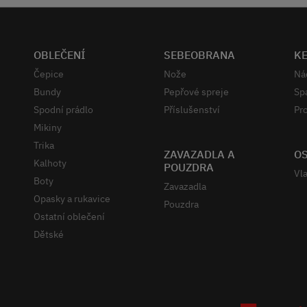
OBLEČENÍ
SEBEOBRANA
K
Čepice
Nože
Ná
Bundy
Pepřové spreje
Sp
Spodní prádlo
Příslušenství
Pro
Mikiny
Trika
ZAVAZADLA A
OS
Kalhoty
POUZDRA
Vla
Boty
Zavazadla
Opasky a rukavice
Pouzdra
Ostatní oblečení
Dětské