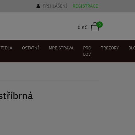
PŘIHLÁŠENÍ
REGISTRACE
0
0 KČ
ÍTIDLA
OSTATNÍ
MRE,STRAVA
PRO
TREZORY
BL
LOV
tříbrná