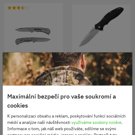
×
Nůž KERSHAW zavírací
OSO SWEET
Zavírací nůž HABLOCK
Skladem
960 Kč
Skladem
1440 Kč
Maximální bezpečí pro vaše soukromí a
DO KOŠÍKU
cookies
DO KOŠÍKU
K personalizaci obsahu a reklam, poskytování funkcí sociálních
médií a analýze naší návštěvnosti
využíváme soubory cookie
.
Informace o tom, jak náš web používáte, sdílíme se svými