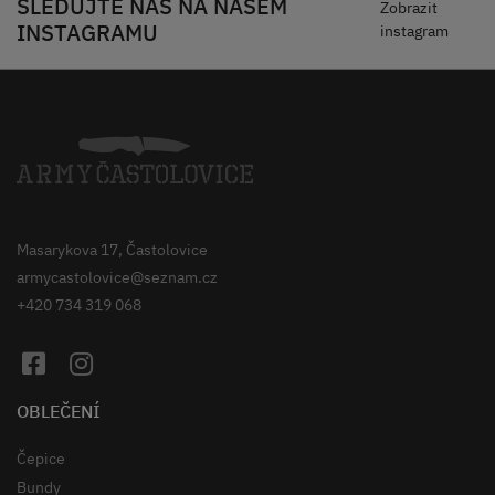
SLEDUJTE NÁS NA NAŠEM
Zobrazit
INSTAGRAMU
instagram
Masarykova 17, Častolovice
armycastolovice@seznam.cz
+420 734 319 068
OBLEČENÍ
Čepice
Bundy