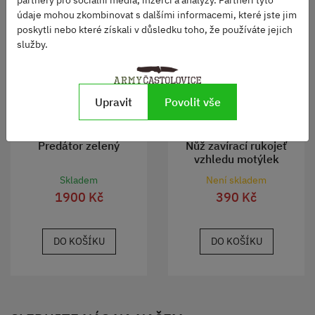
partnery pro sociální média, inzerci a analýzy. Partneři tyto
údaje mohou zkombinovat s dalšími informacemi, které jste jim
poskytli nebo které získali v důsledku toho, že používáte jejich
služby.
Upravit
Povolit vše
Predátor zelený
Nůž zavírací rukojeť
vzhledu motýlek
Skladem
Není skladem
1900 Kč
390 Kč
DO KOŠÍKU
DO KOŠÍKU